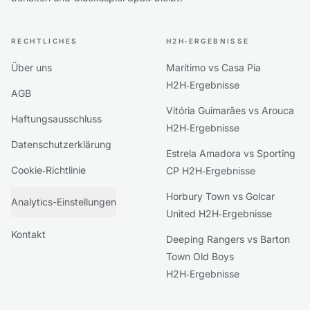
RECHTLICHES
H2H‑ERGEBNISSE
Über uns
Marítimo vs Casa Pia
H2H‑Ergebnisse
AGB
Vitória Guimarães vs Arouca
Haftungsausschluss
H2H‑Ergebnisse
Datenschutzerklärung
Estrela Amadora vs Sporting
Cookie‑Richtlinie
CP H2H‑Ergebnisse
Horbury Town vs Golcar
Analytics-Einstellungen
United H2H‑Ergebnisse
Kontakt
Deeping Rangers vs Barton
Town Old Boys
H2H‑Ergebnisse