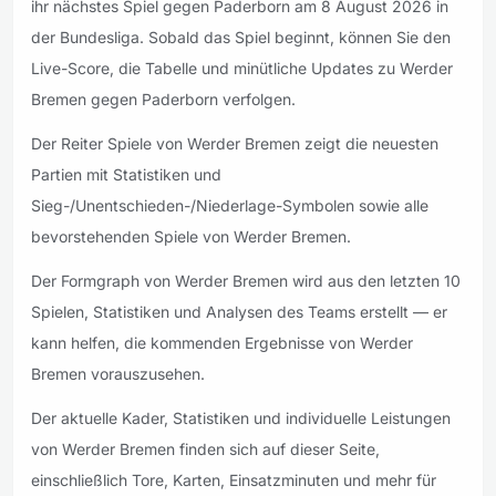
ihr nächstes Spiel gegen Paderborn am 8 August 2026 in
der Bundesliga. Sobald das Spiel beginnt, können Sie den
Live-Score, die Tabelle und minütliche Updates zu Werder
Bremen gegen Paderborn verfolgen.
Der Reiter Spiele von Werder Bremen zeigt die neuesten
Partien mit Statistiken und
Sieg-/Unentschieden-/Niederlage-Symbolen sowie alle
bevorstehenden Spiele von Werder Bremen.
Der Formgraph von Werder Bremen wird aus den letzten 10
Spielen, Statistiken und Analysen des Teams erstellt — er
kann helfen, die kommenden Ergebnisse von Werder
Bremen vorauszusehen.
Der aktuelle Kader, Statistiken und individuelle Leistungen
von Werder Bremen finden sich auf dieser Seite,
einschließlich Tore, Karten, Einsatzminuten und mehr für