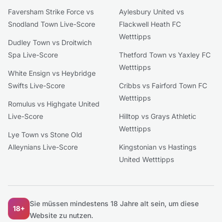
Faversham Strike Force vs
Aylesbury United vs
Snodland Town Live-Score
Flackwell Heath FC
Wetttipps
Dudley Town vs Droitwich
Spa Live-Score
Thetford Town vs Yaxley FC
Wetttipps
White Ensign vs Heybridge
Swifts Live-Score
Cribbs vs Fairford Town FC
Wetttipps
Romulus vs Highgate United
Live-Score
Hilltop vs Grays Athletic
Wetttipps
Lye Town vs Stone Old
Alleynians Live-Score
Kingstonian vs Hastings
United Wetttipps
Sie müssen mindestens 18 Jahre alt sein, um diese
18+
Website zu nutzen.