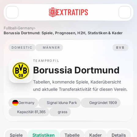
Menü öffnen
Fußball
›
Germany
›
Borussia Dortmund: Spiele, Prognosen, H2H, Statistiken & Kader
DOMESTIC
MÄNNER
BVB
TEAMPROFIL
Borussia Dortmund
Tabellen, kommende Spiele, Kaderübersicht
und aktuelle Transferaktivität für diesen Verein.
Germany
Signal Iduna Park
Gegründet 1909
Kapazität 81,365
grass
Spiele
Statistiken
Tabelle
Kader
Details