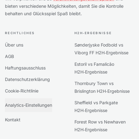
bieten verschiedene Möglichkeiten, damit Sie die Kontrolle
behalten und Glücksspiel Spaß bleibt.
RECHTLICHES
H2H‑ERGEBNISSE
Über uns
Sønderjyske Fodbold vs
Viborg FF H2H‑Ergebnisse
AGB
Estoril vs Famalicão
Haftungsausschluss
H2H‑Ergebnisse
Datenschutzerklärung
Thornbury Town vs
Cookie‑Richtlinie
Brislington H2H‑Ergebnisse
Sheffield vs Parkgate
Analytics-Einstellungen
H2H‑Ergebnisse
Kontakt
Forest Row vs Newhaven
H2H‑Ergebnisse