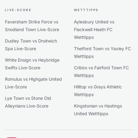
LIVE-SCORE
WETTTIPPS
Faversham Strike Force vs
Aylesbury United vs
Snodland Town Live-Score
Flackwell Heath FC
Wetttipps
Dudley Town vs Droitwich
Spa Live-Score
Thetford Town vs Yaxley FC
Wetttipps
White Ensign vs Heybridge
Swifts Live-Score
Cribbs vs Fairford Town FC
Wetttipps
Romulus vs Highgate United
Live-Score
Hilltop vs Grays Athletic
Wetttipps
Lye Town vs Stone Old
Alleynians Live-Score
Kingstonian vs Hastings
United Wetttipps