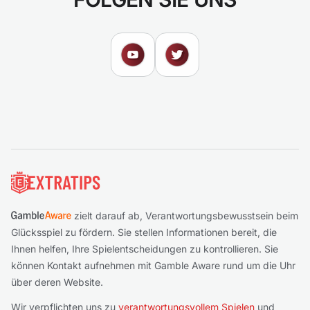
Fußzeile
zielt darauf ab, Verantwortungsbewusstsein beim
Glücksspiel zu fördern. Sie stellen Informationen bereit, die
Ihnen helfen, Ihre Spielentscheidungen zu kontrollieren. Sie
können Kontakt aufnehmen mit Gamble Aware rund um die Uhr
über deren Website.
Wir verpflichten uns zu
verantwortungsvollem Spielen
und