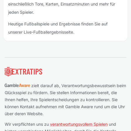
einschließlich Tore, Karten, Einsatzminuten und mehr für
jeden Spieler.
Heutige Fußballspiele und Ergebnisse finden Sie auf
unserer Live-Fußballergebnisseite.
Fußzeile
zielt darauf ab, Verantwortungsbewusstsein beim
Glücksspiel zu fördern. Sie stellen Informationen bereit, die
Ihnen helfen, Ihre Spielentscheidungen zu kontrollieren. Sie
können Kontakt aufnehmen mit Gamble Aware rund um die Uhr
über deren Website.
Wir verpflichten uns zu
verantwortungsvollem Spielen
und