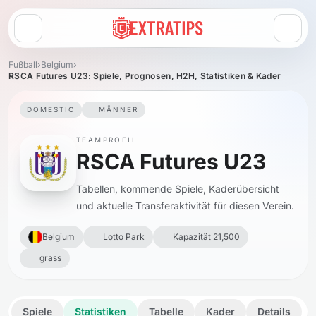
Menü öffnen
Fußball
›
Belgium
›
RSCA Futures U23: Spiele, Prognosen, H2H, Statistiken & Kader
DOMESTIC
MÄNNER
TEAMPROFIL
RSCA Futures U23
Tabellen, kommende Spiele, Kaderübersicht
und aktuelle Transferaktivität für diesen Verein.
Belgium
Lotto Park
Kapazität 21,500
grass
Spiele
Statistiken
Tabelle
Kader
Details