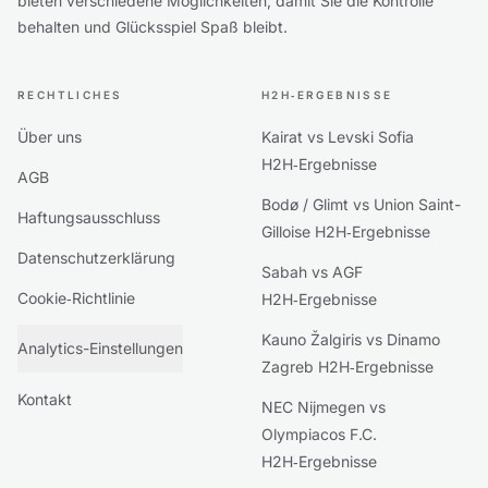
bieten verschiedene Möglichkeiten, damit Sie die Kontrolle
behalten und Glücksspiel Spaß bleibt.
RECHTLICHES
H2H‑ERGEBNISSE
Über uns
Kairat vs Levski Sofia
H2H‑Ergebnisse
AGB
Bodø / Glimt vs Union Saint-
Haftungsausschluss
Gilloise H2H‑Ergebnisse
Datenschutzerklärung
Sabah vs AGF
Cookie‑Richtlinie
H2H‑Ergebnisse
Kauno Žalgiris vs Dinamo
Analytics-Einstellungen
Zagreb H2H‑Ergebnisse
Kontakt
NEC Nijmegen vs
Olympiacos F.C.
H2H‑Ergebnisse