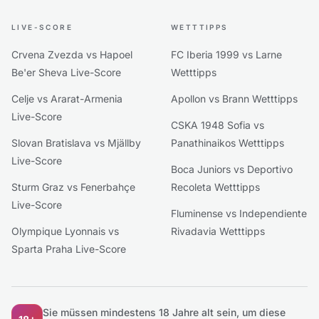
LIVE-SCORE
WETTTIPPS
Crvena Zvezda vs Hapoel
FC Iberia 1999 vs Larne
Be'er Sheva Live-Score
Wetttipps
Celje vs Ararat-Armenia
Apollon vs Brann Wetttipps
Live-Score
CSKA 1948 Sofia vs
Slovan Bratislava vs Mjällby
Panathinaikos Wetttipps
Live-Score
Boca Juniors vs Deportivo
Sturm Graz vs Fenerbahçe
Recoleta Wetttipps
Live-Score
Fluminense vs Independiente
Olympique Lyonnais vs
Rivadavia Wetttipps
Sparta Praha Live-Score
Sie müssen mindestens 18 Jahre alt sein, um diese