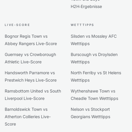
H2H‑Ergebnisse
LIVE-SCORE
WETTTIPPS
Bognor Regis Town vs
Silsden vs Mossley AFC
Abbey Rangers Live-Score
Wetttipps
Guernsey vs Crowborough
Burscough vs Droylsden
Athletic Live-Score
Wetttipps
Handsworth Parramore vs
North Ferriby vs St Helens
Prestwich Heys Live-Score
Wetttipps
Ramsbottom United vs South
Wythenshawe Town vs
Liverpool Live-Score
Cheadle Town Wetttipps
Barnoldswick Town vs
Nelson vs Stockport
Atherton Collieries Live-
Georgians Wetttipps
Score