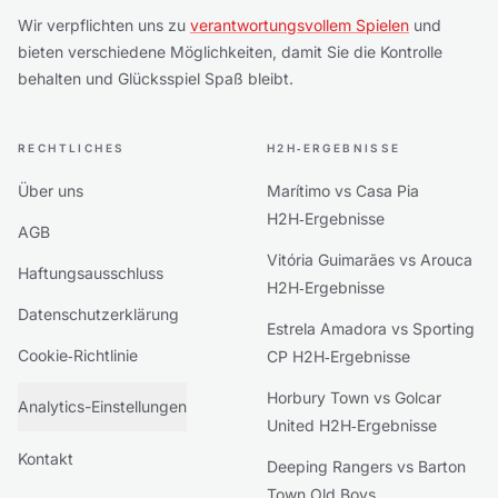
Wir verpflichten uns zu
verantwortungsvollem Spielen
und
bieten verschiedene Möglichkeiten, damit Sie die Kontrolle
behalten und Glücksspiel Spaß bleibt.
RECHTLICHES
H2H‑ERGEBNISSE
Über uns
Marítimo vs Casa Pia
H2H‑Ergebnisse
AGB
Vitória Guimarães vs Arouca
Haftungsausschluss
H2H‑Ergebnisse
Datenschutzerklärung
Estrela Amadora vs Sporting
Cookie‑Richtlinie
CP H2H‑Ergebnisse
Horbury Town vs Golcar
Analytics-Einstellungen
United H2H‑Ergebnisse
Kontakt
Deeping Rangers vs Barton
Town Old Boys