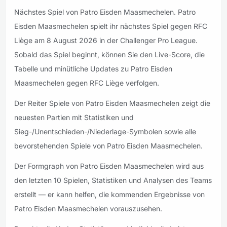
Nächstes Spiel von Patro Eisden Maasmechelen. Patro
Eisden Maasmechelen spielt ihr nächstes Spiel gegen RFC
Liège am 8 August 2026 in der Challenger Pro League.
Sobald das Spiel beginnt, können Sie den Live-Score, die
Tabelle und minütliche Updates zu Patro Eisden
Maasmechelen gegen RFC Liège verfolgen.
Der Reiter Spiele von Patro Eisden Maasmechelen zeigt die
neuesten Partien mit Statistiken und
Sieg-/Unentschieden-/Niederlage-Symbolen sowie alle
bevorstehenden Spiele von Patro Eisden Maasmechelen.
Der Formgraph von Patro Eisden Maasmechelen wird aus
den letzten 10 Spielen, Statistiken und Analysen des Teams
erstellt — er kann helfen, die kommenden Ergebnisse von
Patro Eisden Maasmechelen vorauszusehen.