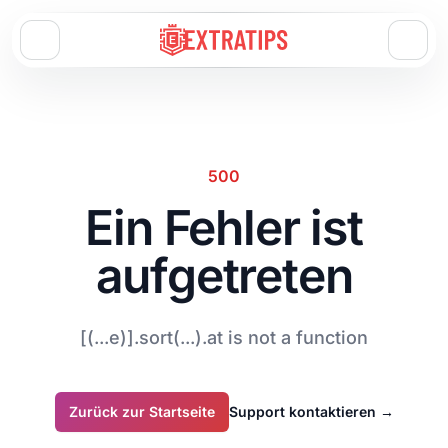
Menü öffnen
500
Ein Fehler ist
aufgetreten
[(...e)].sort(...).at is not a function
Zurück zur Startseite
Support kontaktieren
→