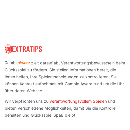
Fußzeile
zielt darauf ab, Verantwortungsbewusstsein beim
Glücksspiel zu fördern. Sie stellen Informationen bereit, die
Ihnen helfen, Ihre Spielentscheidungen zu kontrollieren. Sie
können Kontakt aufnehmen mit Gamble Aware rund um die Uhr
über deren Website.
Wir verpflichten uns zu
verantwortungsvollem Spielen
und
bieten verschiedene Möglichkeiten, damit Sie die Kontrolle
behalten und Glücksspiel Spaß bleibt.