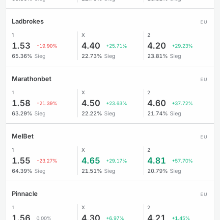
Ladbrokes
EU
1
X
2
1.53
4.40
4.20
-19.90%
+25.71%
+29.23%
65.36%
Sieg
22.73%
Sieg
23.81%
Sieg
Marathonbet
EU
1
X
2
1.58
4.50
4.60
-21.39%
+23.63%
+37.72%
63.29%
Sieg
22.22%
Sieg
21.74%
Sieg
MelBet
EU
1
X
2
1.55
4.65
4.81
-23.27%
+29.17%
+57.70%
64.39%
Sieg
21.51%
Sieg
20.79%
Sieg
Pinnacle
EU
1
X
2
1.56
4.30
4.21
0.00%
+6.97%
+1.45%