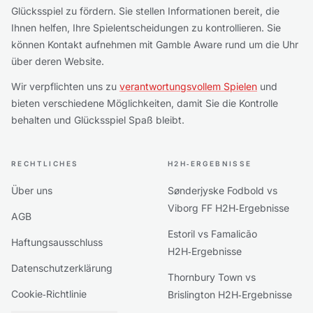
Glücksspiel zu fördern. Sie stellen Informationen bereit, die
Ihnen helfen, Ihre Spielentscheidungen zu kontrollieren. Sie
können Kontakt aufnehmen mit Gamble Aware rund um die Uhr
über deren Website.
Wir verpflichten uns zu
verantwortungsvollem Spielen
und
bieten verschiedene Möglichkeiten, damit Sie die Kontrolle
behalten und Glücksspiel Spaß bleibt.
RECHTLICHES
H2H‑ERGEBNISSE
Über uns
Sønderjyske Fodbold vs
Viborg FF H2H‑Ergebnisse
AGB
Estoril vs Famalicão
Haftungsausschluss
H2H‑Ergebnisse
Datenschutzerklärung
Thornbury Town vs
Cookie‑Richtlinie
Brislington H2H‑Ergebnisse