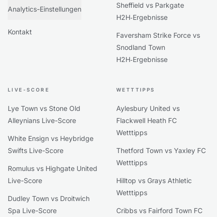
Sheffield vs Parkgate
Analytics-Einstellungen
H2H‑Ergebnisse
Kontakt
Faversham Strike Force vs
Snodland Town
H2H‑Ergebnisse
LIVE-SCORE
WETTTIPPS
Lye Town vs Stone Old
Aylesbury United vs
Alleynians Live-Score
Flackwell Heath FC
Wetttipps
White Ensign vs Heybridge
Swifts Live-Score
Thetford Town vs Yaxley FC
Wetttipps
Romulus vs Highgate United
Live-Score
Hilltop vs Grays Athletic
Wetttipps
Dudley Town vs Droitwich
Spa Live-Score
Cribbs vs Fairford Town FC