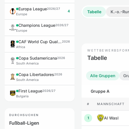
Europa League
2026/27
4
Tabelle
K.-o.-Ru
Europe
Champions League
2026/27
Europe
CAF World Cup Qualifiers
2026
Africa
WETTBEWERBSFOR
Tabelle
Copa Sudamericana
2026
South America
Copa Libertadores
2026
Alle Gruppen
Gr
South America
First League
Gruppe A
2026/27
Bulgaria
#
MANNSCHAFT
DURCHSUCHEN
Al Wasl
1
Fußball-Ligen