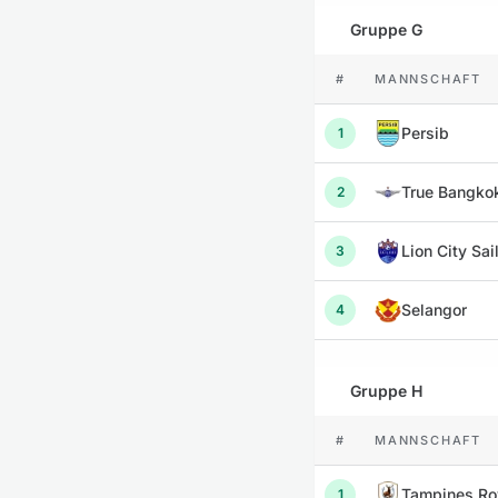
Gruppe G
#
MANNSCHAFT
Persib
1
True Bangko
2
Lion City Sai
3
Selangor
4
Gruppe H
#
MANNSCHAFT
Tampines Ro
1