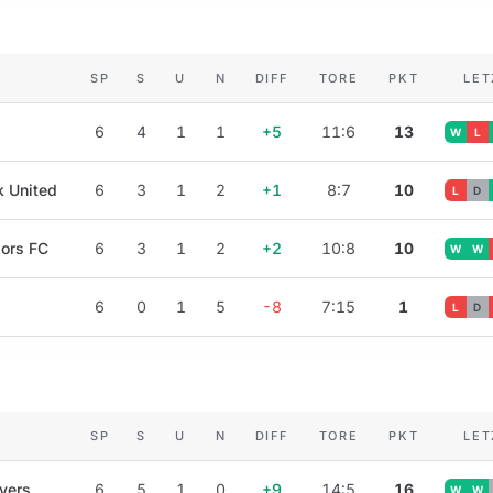
SP
S
U
N
DIFF
TORE
PKT
LET
6
4
1
1
+5
11:6
13
W
L
k United
6
3
1
2
+1
8:7
10
L
D
lors FC
6
3
1
2
+2
10:8
10
W
W
6
0
1
5
-8
7:15
1
L
D
SP
S
U
N
DIFF
TORE
PKT
LET
vers
6
5
1
0
+9
14:5
16
W
W