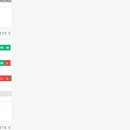
ZTE 5
W
W
W
L
L
L
W
ZTE 5