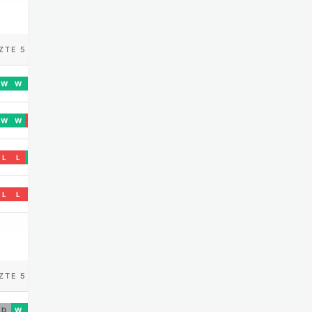
ZTE 5
W
W
W
W
W
L
L
L
W
L
L
L
ZTE 5
D
W
W