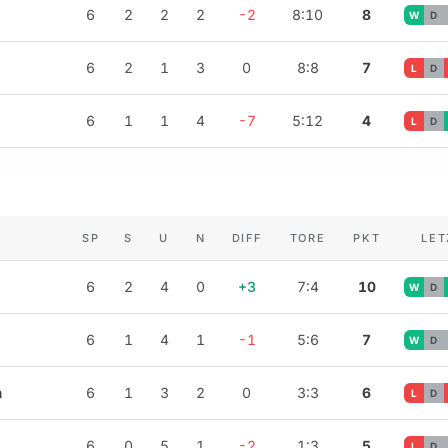
6
2
2
2
-2
8:10
8
W
D
6
2
1
3
0
8:8
7
L
D
6
1
1
4
-7
5:12
4
L
D
SP
S
U
N
DIFF
TORE
PKT
LET
6
2
4
0
+3
7:4
10
W
D
6
1
4
1
-1
5:6
7
W
D
h
6
1
3
2
0
3:3
6
L
D
6
0
5
1
-2
1:3
5
L
D