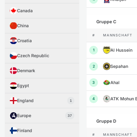
Canada
Gruppe C
China
#
MANNSCHAFT
Croatia
Al Hussein
1
Czech Republic
Sepahan
2
Denmark
Ahal
3
Egypt
ATK Mohun 
4
England
1
Europe
37
Gruppe D
Finland
#
MANNSCHAFT