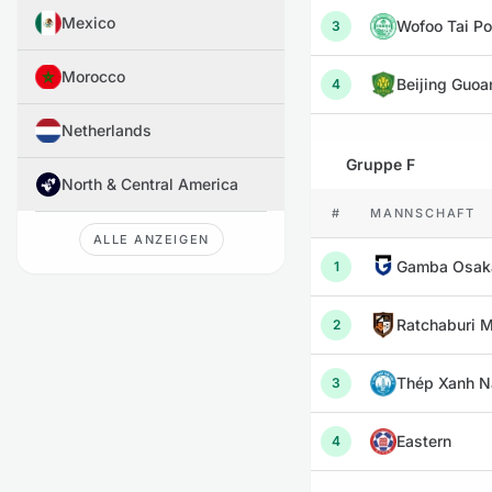
Mexico
Wofoo Tai P
3
Morocco
Beijing Guoa
4
Netherlands
Gruppe F
North & Central America
#
MANNSCHAFT
ALLE ANZEIGEN
Gamba Osak
1
2
Thép Xanh N
3
Eastern
4