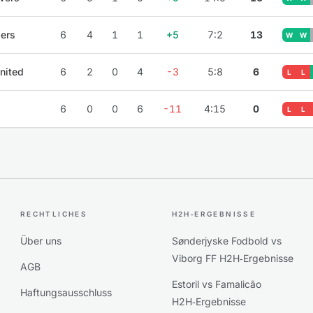
lers
6
4
1
1
+5
7:2
13
W
W
nited
6
2
0
4
-3
5:8
6
L
L
6
0
0
6
-11
4:15
0
L
L
RECHTLICHES
H2H‑ERGEBNISSE
Über uns
Sønderjyske Fodbold vs
Viborg FF H2H‑Ergebnisse
AGB
Estoril vs Famalicão
Haftungsausschluss
H2H‑Ergebnisse