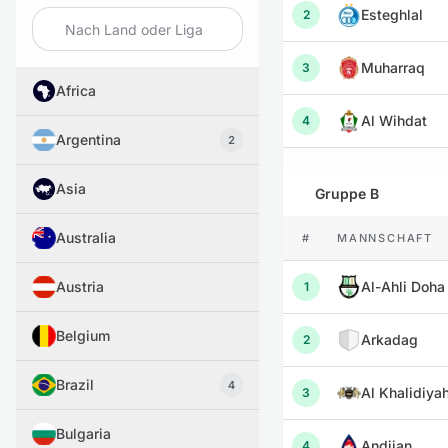
Esteghlal
2
Muharraq
3
Africa
Al Wihdat
4
Argentina
2
Asia
Gruppe B
Australia
#
MANNSCHAFT
Austria
Al-Ahli Doha
1
Belgium
Arkadag
2
Brazil
4
Al Khalidiya
3
Bulgaria
Andijan
4