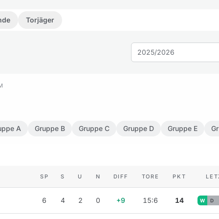
nde
Torjäger
2025/2026
M
uppe A
Gruppe B
Gruppe C
Gruppe D
Gruppe E
Gr
SP
S
U
N
DIFF
TORE
PKT
LET
6
4
2
0
+9
15:6
14
W
D