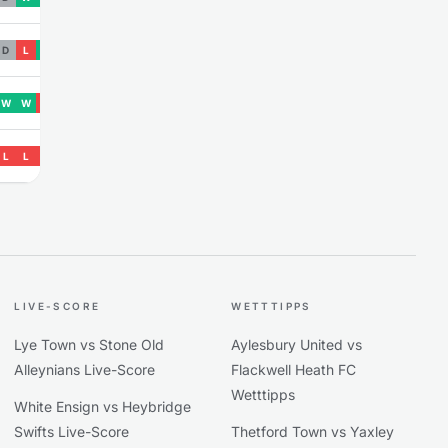
D
L
W
W
W
L
L
L
L
LIVE-SCORE
WETTTIPPS
Lye Town vs Stone Old
Aylesbury United vs
Alleynians Live-Score
Flackwell Heath FC
Wetttipps
White Ensign vs Heybridge
Swifts Live-Score
Thetford Town vs Yaxley