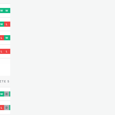
W
W
W
W
L
L
L
W
W
L
L
L
ZTE 5
W
D
W
L
D
W