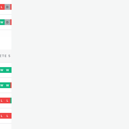
L
D
L
W
D
L
ZTE 5
W
W
W
W
W
L
L
L
W
L
L
L