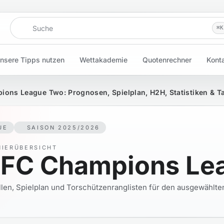
Suche
⌘
K
nsere Tipps nutzen
Wettakademie
Quotenrechner
Kont
ons League Two: Prognosen, Spielplan, H2H, Statistiken & Ta
UE
SAISON 2025/2026
NIERÜBERSICHT
FC Champions Le
llen, Spielplan und Torschützenranglisten für den ausgewählt