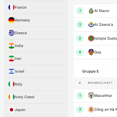
France
Al Nassr
1
Germany
Al Zawra'a
2
Greece
Istiqlol Dus
3
India
Goa
4
Iran
Israel
Gruppe E
#
MANNSCHAFT
Italy
Macarthur
1
Ivory Coast
Công an Hà 
Japan
2