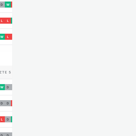
D
W
L
L
L
W
W
L
L
ZTE 5
W
D
D
D
D
L
L
D
W
D
D
D