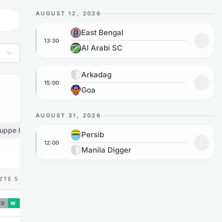
AUGUST 12, 2026
East Bengal vs Al Arabi SC
East Bengal
13:30
Zu Fav
Al Arabi SC
Arkadag vs Goa
Arkadag
15:00
Zu Fav
Goa
AUGUST 31, 2026
uppe F
Persib vs Manila Digger
Gruppe G
Gruppe H
Persib
12:00
Zu Fav
Manila Digger
ZTE 5
D
W
W