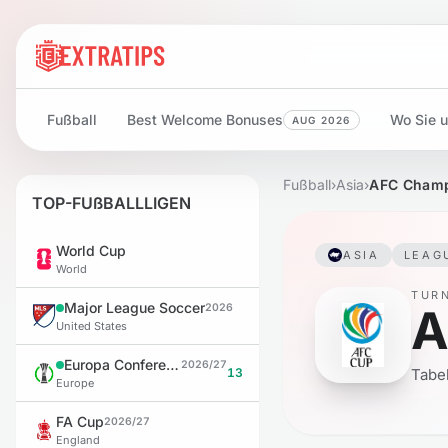
Fußball
Best Welcome Bonuses
Wo Sie u
AUG 2026
Fußball
›
Asia
›
AFC Champi
TOP-FUßBALLLIGEN
World Cup
ASIA
LEAG
World
TUR
Major League Soccer
A
2026
United States
Europa Conference League
2026/27
13
Tabe
Europe
FA Cup
2026/27
England