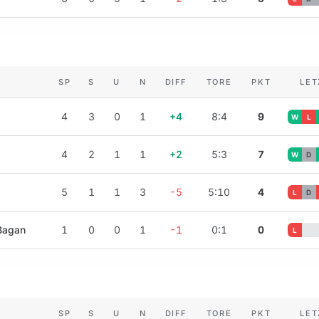
SP
S
U
N
DIFF
TORE
PKT
LET
4
3
0
1
+4
8:4
9
W
L
4
2
1
1
+2
5:3
7
W
D
5
1
1
3
-5
5:10
4
L
D
Bagan
1
0
0
1
-1
0:1
0
L
SP
S
U
N
DIFF
TORE
PKT
LET