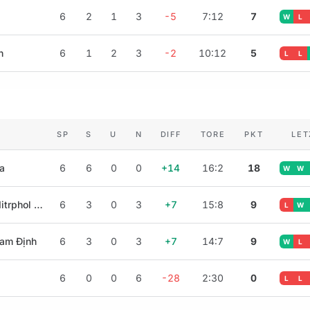
o
6
2
1
3
-5
7:12
7
W
L
n
6
1
2
3
-2
10:12
5
L
L
SP
S
U
N
DIFF
TORE
PKT
LET
a
6
6
0
0
+14
16:2
18
W
W
Ratchaburi Mitrphol FC
6
3
0
3
+7
15:8
9
L
W
am Định
6
3
0
3
+7
14:7
9
W
L
6
0
0
6
-28
2:30
0
L
L