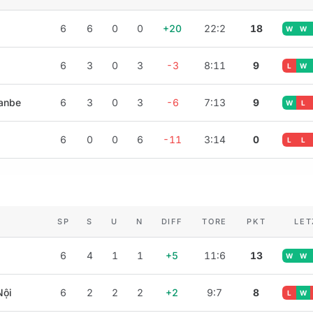
6
6
0
0
+20
22:2
18
W
W
6
3
0
3
-3
8:11
9
L
W
hanbe
6
3
0
3
-6
7:13
9
W
L
6
0
0
6
-11
3:14
0
L
L
SP
S
U
N
DIFF
TORE
PKT
LET
6
4
1
1
+5
11:6
13
W
W
Nội
6
2
2
2
+2
9:7
8
L
W