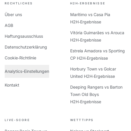
RECHTLICHES
H2H‑ERGEBNISSE
Über uns
Marítimo vs Casa Pia
H2H‑Ergebnisse
AGB
Vitória Guimarães vs Arouca
Haftungsausschluss
H2H‑Ergebnisse
Datenschutzerklärung
Estrela Amadora vs Sporting
Cookie‑Richtlinie
CP H2H‑Ergebnisse
Horbury Town vs Golcar
Analytics-Einstellungen
United H2H‑Ergebnisse
Kontakt
Deeping Rangers vs Barton
Town Old Boys
H2H‑Ergebnisse
LIVE-SCORE
WETTTIPPS