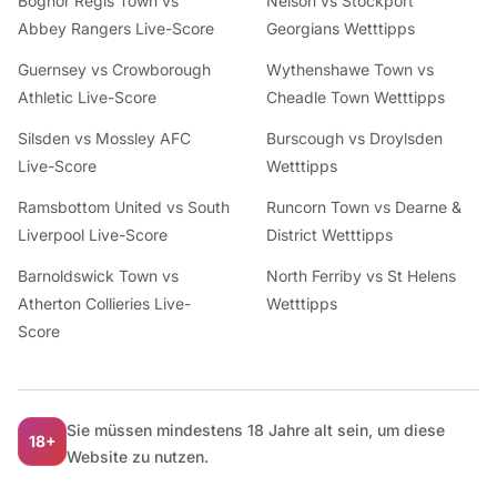
Bognor Regis Town vs
Nelson vs Stockport
Abbey Rangers Live-Score
Georgians Wetttipps
Guernsey vs Crowborough
Wythenshawe Town vs
Athletic Live-Score
Cheadle Town Wetttipps
Silsden vs Mossley AFC
Burscough vs Droylsden
Live-Score
Wetttipps
Ramsbottom United vs South
Runcorn Town vs Dearne &
Liverpool Live-Score
District Wetttipps
Barnoldswick Town vs
North Ferriby vs St Helens
Atherton Collieries Live-
Wetttipps
Score
Sie müssen mindestens 18 Jahre alt sein, um diese
18+
Website zu nutzen.