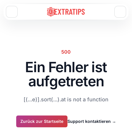
Menü öffnen
500
Ein Fehler ist
aufgetreten
[(...e)].sort(...).at is not a function
Zurück zur Startseite
Support kontaktieren
→