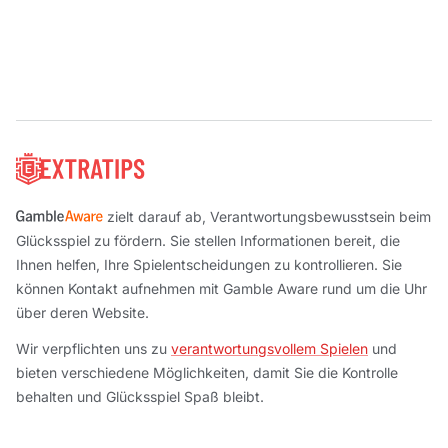
Fußzeile
zielt darauf ab, Verantwortungsbewusstsein beim
Glücksspiel zu fördern. Sie stellen Informationen bereit, die
Ihnen helfen, Ihre Spielentscheidungen zu kontrollieren. Sie
können Kontakt aufnehmen mit Gamble Aware rund um die Uhr
über deren Website.
Wir verpflichten uns zu
verantwortungsvollem Spielen
und
bieten verschiedene Möglichkeiten, damit Sie die Kontrolle
behalten und Glücksspiel Spaß bleibt.