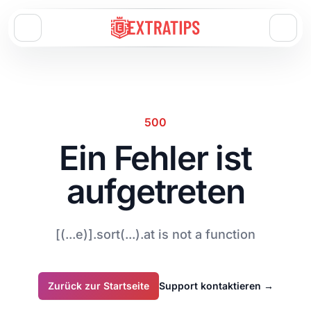
Menü öffnen
500
Ein Fehler ist
aufgetreten
[(...e)].sort(...).at is not a function
Zurück zur Startseite
Support kontaktieren
→