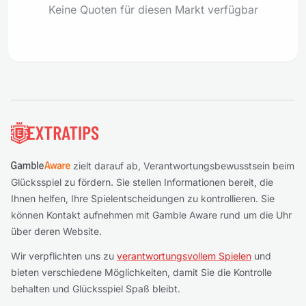
Keine Quoten für diesen Markt verfügbar
Fußzeile
zielt darauf ab, Verantwortungsbewusstsein beim
Glücksspiel zu fördern. Sie stellen Informationen bereit, die
Ihnen helfen, Ihre Spielentscheidungen zu kontrollieren. Sie
können Kontakt aufnehmen mit Gamble Aware rund um die Uhr
über deren Website.
Wir verpflichten uns zu
verantwortungsvollem Spielen
und
bieten verschiedene Möglichkeiten, damit Sie die Kontrolle
behalten und Glücksspiel Spaß bleibt.