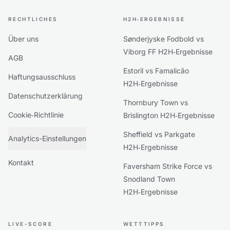
RECHTLICHES
H2H‑ERGEBNISSE
Über uns
Sønderjyske Fodbold vs
Viborg FF H2H‑Ergebnisse
AGB
Estoril vs Famalicão
Haftungsausschluss
H2H‑Ergebnisse
Datenschutzerklärung
Thornbury Town vs
Cookie‑Richtlinie
Brislington H2H‑Ergebnisse
Sheffield vs Parkgate
Analytics-Einstellungen
H2H‑Ergebnisse
Kontakt
Faversham Strike Force vs
Snodland Town
H2H‑Ergebnisse
LIVE-SCORE
WETTTIPPS