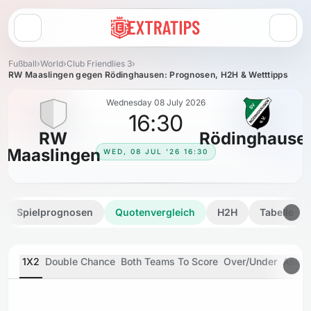
Menü öffnen
Fußball
›
World
›
Club Friendlies 3
›
RW Maaslingen gegen Rödinghausen: Prognosen, H2H & Wetttipps
Wednesday 08 July 2026
16:30
RW
Rödinghause
Maaslingen
WED, 08 JUL '26 16:30
Spielprognosen
Quotenvergleich
H2H
Tabelle
1X2
Double Chance
Both Teams To Score
Over/Under
Asian