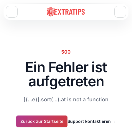
Menü öffnen
500
Ein Fehler ist
aufgetreten
[(...e)].sort(...).at is not a function
Zurück zur Startseite
Support kontaktieren
→