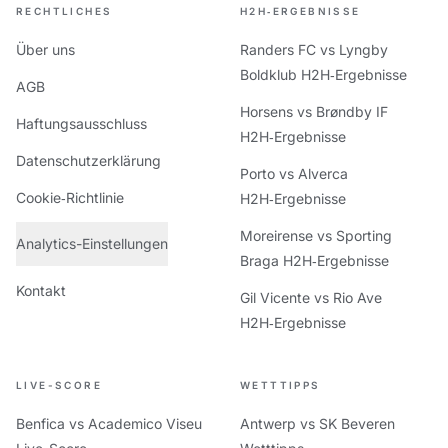
RECHTLICHES
H2H‑ERGEBNISSE
Über uns
Randers FC vs Lyngby
Boldklub H2H‑Ergebnisse
AGB
Horsens vs Brøndby IF
Haftungsausschluss
H2H‑Ergebnisse
Datenschutzerklärung
Porto vs Alverca
Cookie‑Richtlinie
H2H‑Ergebnisse
Moreirense vs Sporting
Analytics-Einstellungen
Braga H2H‑Ergebnisse
Kontakt
Gil Vicente vs Rio Ave
H2H‑Ergebnisse
LIVE-SCORE
WETTTIPPS
Benfica vs Academico Viseu
Antwerp vs SK Beveren