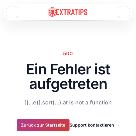
Menü öffnen
500
Ein Fehler ist
aufgetreten
[(...e)].sort(...).at is not a function
Zurück zur Startseite
Support kontaktieren
→