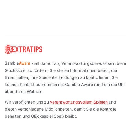
Fußzeile
zielt darauf ab, Verantwortungsbewusstsein beim
Glücksspiel zu fördern. Sie stellen Informationen bereit, die
Ihnen helfen, Ihre Spielentscheidungen zu kontrollieren. Sie
können Kontakt aufnehmen mit Gamble Aware rund um die Uhr
über deren Website.
Wir verpflichten uns zu
verantwortungsvollem Spielen
und
bieten verschiedene Möglichkeiten, damit Sie die Kontrolle
behalten und Glücksspiel Spaß bleibt.