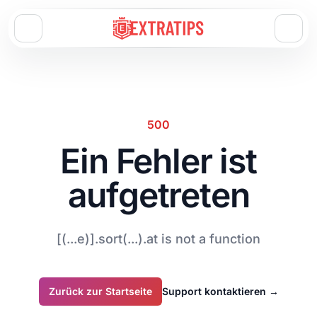
Menü öffnen
500
Ein Fehler ist
aufgetreten
[(...e)].sort(...).at is not a function
Zurück zur Startseite
Support kontaktieren
→