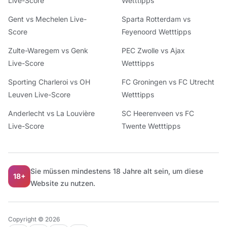
Live-Score
Wetttipps
Gent vs Mechelen Live-
Sparta Rotterdam vs
Score
Feyenoord Wetttipps
Zulte-Waregem vs Genk
PEC Zwolle vs Ajax
Live-Score
Wetttipps
Sporting Charleroi vs OH
FC Groningen vs FC Utrecht
Leuven Live-Score
Wetttipps
Anderlecht vs La Louvière
SC Heerenveen vs FC
Live-Score
Twente Wetttipps
Sie müssen mindestens 18 Jahre alt sein, um diese
18+
Website zu nutzen.
Copyright © 2026