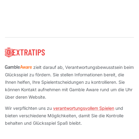
Fußzeile
zielt darauf ab, Verantwortungsbewusstsein beim
Glücksspiel zu fördern. Sie stellen Informationen bereit, die
Ihnen helfen, Ihre Spielentscheidungen zu kontrollieren. Sie
können Kontakt aufnehmen mit Gamble Aware rund um die Uhr
über deren Website.
Wir verpflichten uns zu
verantwortungsvollem Spielen
und
bieten verschiedene Möglichkeiten, damit Sie die Kontrolle
behalten und Glücksspiel Spaß bleibt.