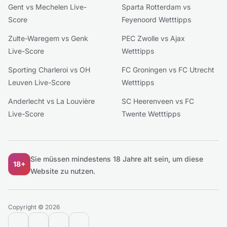
Gent vs Mechelen Live-
Sparta Rotterdam vs
Score
Feyenoord Wetttipps
Zulte-Waregem vs Genk
PEC Zwolle vs Ajax
Live-Score
Wetttipps
Sporting Charleroi vs OH
FC Groningen vs FC Utrecht
Leuven Live-Score
Wetttipps
Anderlecht vs La Louvière
SC Heerenveen vs FC
Live-Score
Twente Wetttipps
Sie müssen mindestens 18 Jahre alt sein, um diese
18+
Website zu nutzen.
Copyright © 2026