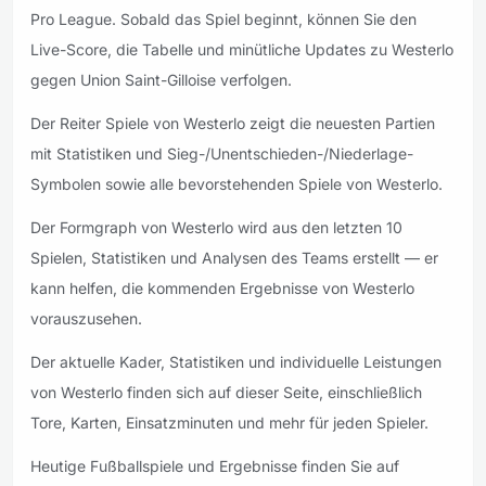
Pro League. Sobald das Spiel beginnt, können Sie den
Live-Score, die Tabelle und minütliche Updates zu Westerlo
gegen Union Saint-Gilloise verfolgen.
Der Reiter Spiele von Westerlo zeigt die neuesten Partien
mit Statistiken und Sieg-/Unentschieden-/Niederlage-
Symbolen sowie alle bevorstehenden Spiele von Westerlo.
Der Formgraph von Westerlo wird aus den letzten 10
Spielen, Statistiken und Analysen des Teams erstellt — er
kann helfen, die kommenden Ergebnisse von Westerlo
vorauszusehen.
Der aktuelle Kader, Statistiken und individuelle Leistungen
von Westerlo finden sich auf dieser Seite, einschließlich
Tore, Karten, Einsatzminuten und mehr für jeden Spieler.
Heutige Fußballspiele und Ergebnisse finden Sie auf