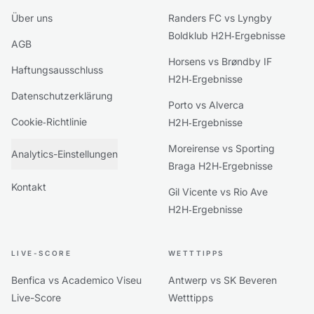
Über uns
Randers FC vs Lyngby
Boldklub H2H‑Ergebnisse
AGB
Horsens vs Brøndby IF
Haftungsausschluss
H2H‑Ergebnisse
Datenschutzerklärung
Porto vs Alverca
Cookie‑Richtlinie
H2H‑Ergebnisse
Moreirense vs Sporting
Analytics-Einstellungen
Braga H2H‑Ergebnisse
Kontakt
Gil Vicente vs Rio Ave
H2H‑Ergebnisse
LIVE-SCORE
WETTTIPPS
Benfica vs Academico Viseu
Antwerp vs SK Beveren
Live-Score
Wetttipps