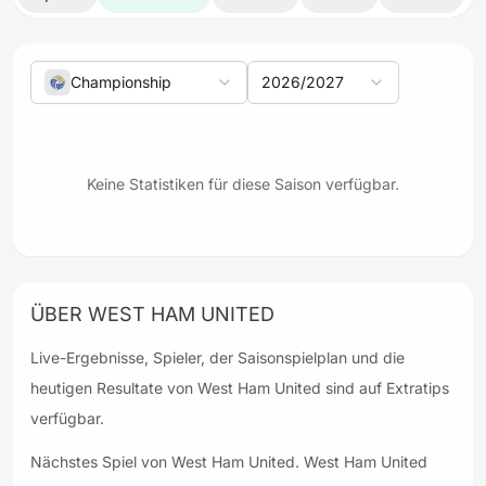
Championship
2026/2027
Keine Statistiken für diese Saison verfügbar.
ÜBER WEST HAM UNITED
Live-Ergebnisse, Spieler, der Saisonspielplan und die
heutigen Resultate von West Ham United sind auf Extratips
verfügbar.
Nächstes Spiel von West Ham United. West Ham United