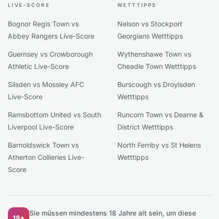
LIVE-SCORE
WETTTIPPS
Bognor Regis Town vs
Nelson vs Stockport
Abbey Rangers Live-Score
Georgians Wetttipps
Guernsey vs Crowborough
Wythenshawe Town vs
Athletic Live-Score
Cheadle Town Wetttipps
Silsden vs Mossley AFC
Burscough vs Droylsden
Live-Score
Wetttipps
Ramsbottom United vs South
Runcorn Town vs Dearne &
Liverpool Live-Score
District Wetttipps
Barnoldswick Town vs
North Ferriby vs St Helens
Atherton Collieries Live-
Wetttipps
Score
Sie müssen mindestens 18 Jahre alt sein, um diese
18+