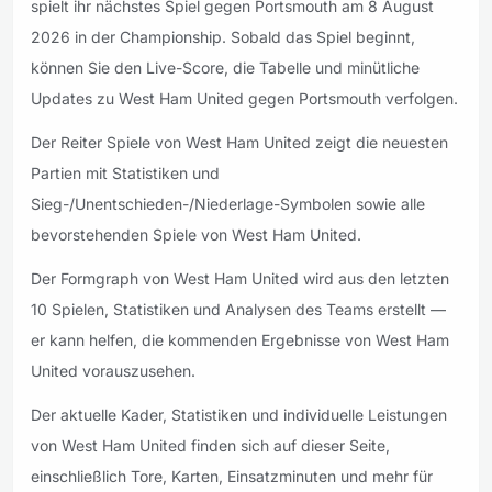
spielt ihr nächstes Spiel gegen Portsmouth am 8 August
2026 in der Championship. Sobald das Spiel beginnt,
können Sie den Live-Score, die Tabelle und minütliche
Updates zu West Ham United gegen Portsmouth verfolgen.
Der Reiter Spiele von West Ham United zeigt die neuesten
Partien mit Statistiken und
Sieg-/Unentschieden-/Niederlage-Symbolen sowie alle
bevorstehenden Spiele von West Ham United.
Der Formgraph von West Ham United wird aus den letzten
10 Spielen, Statistiken und Analysen des Teams erstellt —
er kann helfen, die kommenden Ergebnisse von West Ham
United vorauszusehen.
Der aktuelle Kader, Statistiken und individuelle Leistungen
von West Ham United finden sich auf dieser Seite,
einschließlich Tore, Karten, Einsatzminuten und mehr für