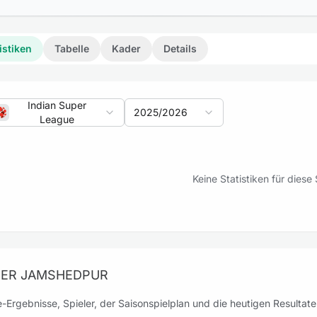
istiken
Tabelle
Kader
Details
Indian Super
2025/2026
League
Keine Statistiken für diese
ER JAMSHEDPUR
e-Ergebnisse, Spieler, der Saisonspielplan und die heutigen Resultat