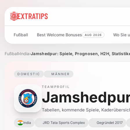
Fußball
Best Welcome Bonuses
Wo Sie u
AUG 2026
Fußball
›
India
›
Jamshedpur: Spiele, Prognosen, H2H, Statistik
DOMESTIC
MÄNNER
TEAMPROFIL
Jamshedpu
Tabellen, kommende Spiele, Kaderübersicht 
India
JRD Tata Sports Complex
Gegründet 2017