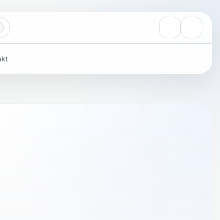
Benachrichtigu
Einstell
akt