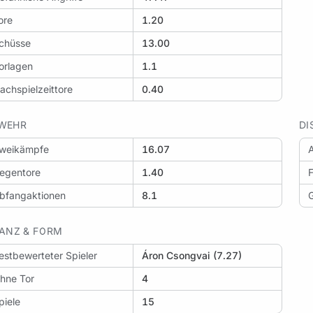
ore
1.20
nzufügen: AIK vs Hammarby
chüsse
13.00
orlagen
1.1
achspielzeittore
0.40
WEHR
DI
weikämpfe
16.07
A
egentore
1.40
F
bfangaktionen
8.1
LANZ & FORM
estbewerteter Spieler
Áron Csongvai (7.27)
hne Tor
4
piele
15