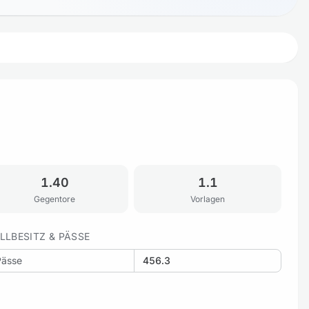
1.40
1.1
Gegentore
Vorlagen
LLBESITZ & PÄSSE
Pässe
456.3