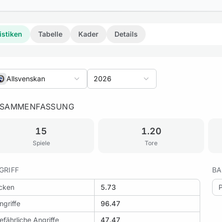
istiken
Tabelle
Kader
Details
Allsvenskan
2026
SAMMENFASSUNG
zufügen: Örgryte vs AIK
15
1.20
Spiele
Tore
GRIFF
BA
zufügen: Djurgården vs AIK
cken
5.73
ngriffe
96.47
efährliche Angriffe
47.47