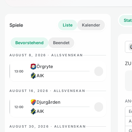
Stat
Spiele
Liste
Kalender
Bevorstehend
Beendet
AUGUST 8, 2026 · ALLSVENSKAN
ZU
Örgryte vs AIK
Örgryte
13:00
Zu Favoriten hin
AIK
AUGUST 16, 2026 · ALLSVENSKAN
Djurgården vs AIK
AN
Djurgården
12:00
Zu Favoriten hin
AIK
E
A
AUGUST 30, 2026 · ALLSVENSKAN
G