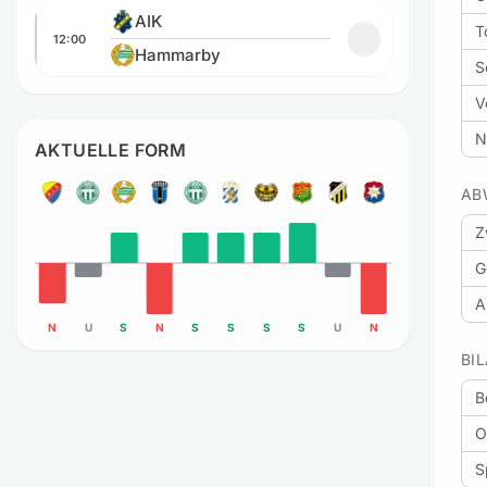
AIK vs Hammarby
AIK
T
12:00
Zu Favoriten hi
Hammarby
S
V
N
AKTUELLE FORM
AB
Z
G
A
N
U
S
N
S
S
S
S
U
N
BI
B
O
S