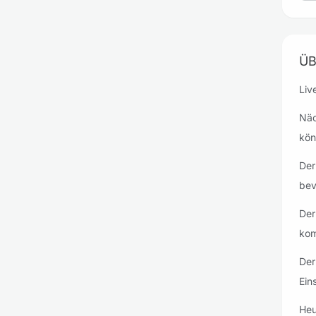
ÜB
Liv
Näc
kön
Der
bev
Der
kom
Der
Ein
Heu