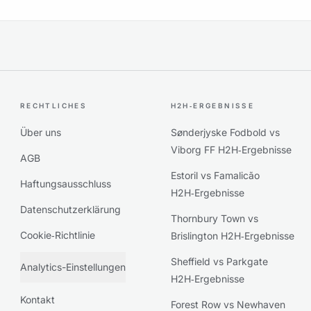
RECHTLICHES
H2H‑ERGEBNISSE
Über uns
Sønderjyske Fodbold vs
Viborg FF H2H‑Ergebnisse
AGB
Estoril vs Famalicão
Haftungsausschluss
H2H‑Ergebnisse
Datenschutzerklärung
Thornbury Town vs
Cookie‑Richtlinie
Brislington H2H‑Ergebnisse
Sheffield vs Parkgate
Analytics-Einstellungen
H2H‑Ergebnisse
Kontakt
Forest Row vs Newhaven