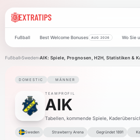
Fußball
Best Welcome Bonuses
Wo Sie u
AUG 2026
Fußball
›
Sweden
›
AIK: Spiele, Prognosen, H2H, Statistiken & 
DOMESTIC
MÄNNER
TEAMPROFIL
AIK
Tabellen, kommende Spiele, Kaderübersicht 
Sweden
Strawberry Arena
Gegründet 1891
Ka