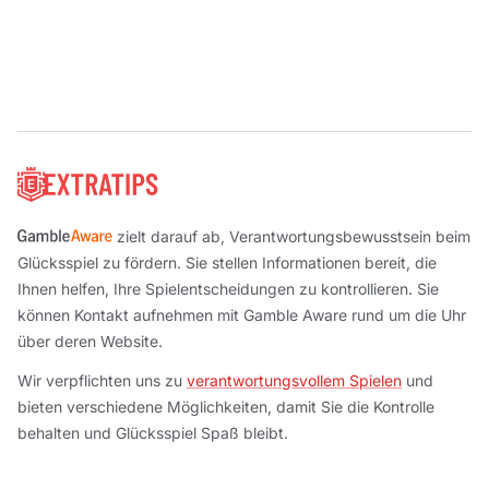
Fußzeile
zielt darauf ab, Verantwortungsbewusstsein beim
Glücksspiel zu fördern. Sie stellen Informationen bereit, die
Ihnen helfen, Ihre Spielentscheidungen zu kontrollieren. Sie
können Kontakt aufnehmen mit Gamble Aware rund um die Uhr
über deren Website.
Wir verpflichten uns zu
verantwortungsvollem Spielen
und
bieten verschiedene Möglichkeiten, damit Sie die Kontrolle
behalten und Glücksspiel Spaß bleibt.