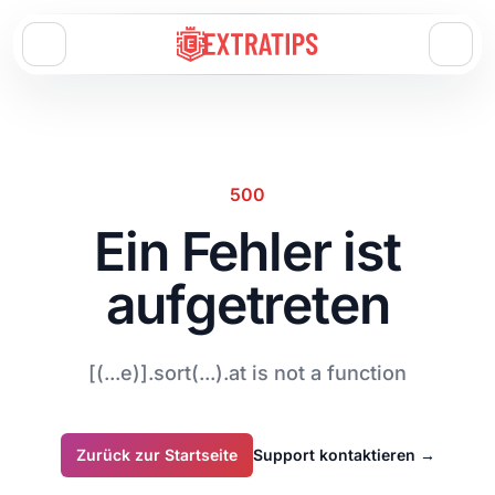
Menü öffnen
500
Ein Fehler ist
aufgetreten
[(...e)].sort(...).at is not a function
Zurück zur Startseite
Support kontaktieren
→