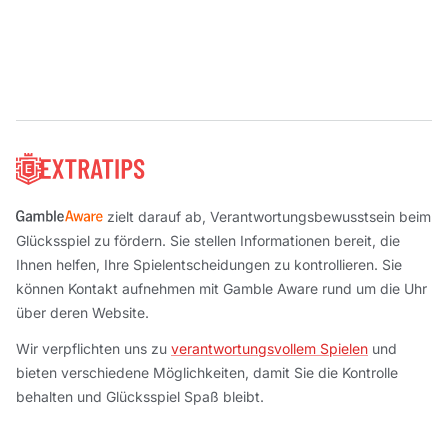
Fußzeile
zielt darauf ab, Verantwortungsbewusstsein beim
Glücksspiel zu fördern. Sie stellen Informationen bereit, die
Ihnen helfen, Ihre Spielentscheidungen zu kontrollieren. Sie
können Kontakt aufnehmen mit Gamble Aware rund um die Uhr
über deren Website.
Wir verpflichten uns zu
verantwortungsvollem Spielen
und
bieten verschiedene Möglichkeiten, damit Sie die Kontrolle
behalten und Glücksspiel Spaß bleibt.