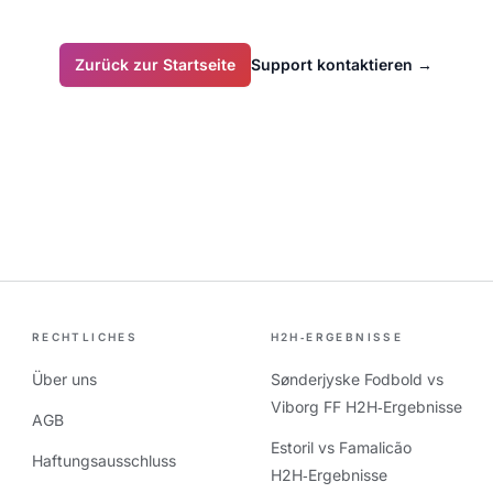
Zurück zur Startseite
Support kontaktieren
→
RECHTLICHES
H2H‑ERGEBNISSE
Über uns
Sønderjyske Fodbold vs
Viborg FF H2H‑Ergebnisse
AGB
Estoril vs Famalicão
Haftungsausschluss
H2H‑Ergebnisse