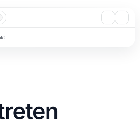
Benachrichtigu
Einstell
akt
treten