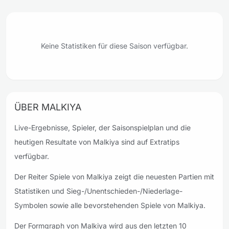
Keine Statistiken für diese Saison verfügbar.
ÜBER MALKIYA
Live-Ergebnisse, Spieler, der Saisonspielplan und die
heutigen Resultate von Malkiya sind auf Extratips
verfügbar.
Der Reiter Spiele von Malkiya zeigt die neuesten Partien mit
Statistiken und Sieg-/Unentschieden-/Niederlage-
Symbolen sowie alle bevorstehenden Spiele von Malkiya.
Der Formgraph von Malkiya wird aus den letzten 10