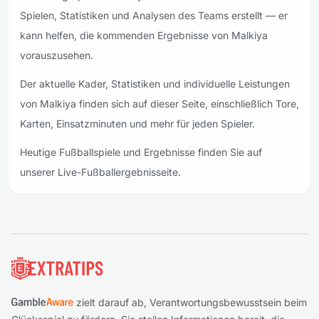
Spielen, Statistiken und Analysen des Teams erstellt — er
kann helfen, die kommenden Ergebnisse von Malkiya
vorauszusehen.
Der aktuelle Kader, Statistiken und individuelle Leistungen
von Malkiya finden sich auf dieser Seite, einschließlich Tore,
Karten, Einsatzminuten und mehr für jeden Spieler.
Heutige Fußballspiele und Ergebnisse finden Sie auf
unserer Live-Fußballergebnisseite.
Fußzeile
zielt darauf ab, Verantwortungsbewusstsein beim