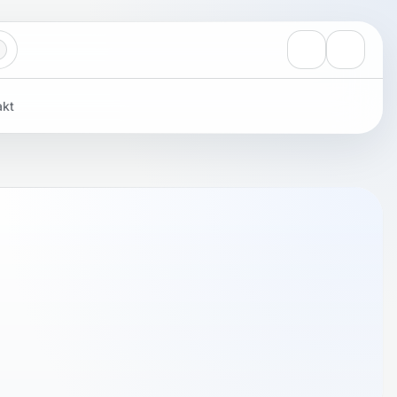
Benachrichtigu
Einstell
akt