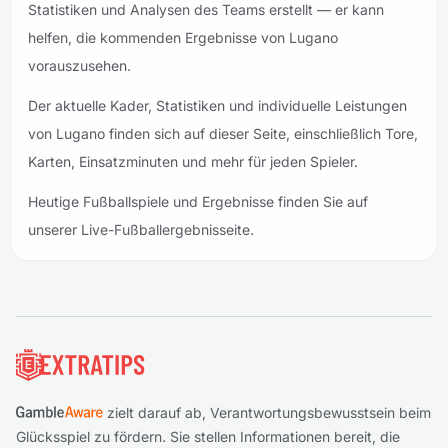
Statistiken und Analysen des Teams erstellt — er kann
helfen, die kommenden Ergebnisse von Lugano
vorauszusehen.
Der aktuelle Kader, Statistiken und individuelle Leistungen
von Lugano finden sich auf dieser Seite, einschließlich Tore,
Karten, Einsatzminuten und mehr für jeden Spieler.
Heutige Fußballspiele und Ergebnisse finden Sie auf
unserer Live-Fußballergebnisseite.
Fußzeile
zielt darauf ab, Verantwortungsbewusstsein beim
Glücksspiel zu fördern. Sie stellen Informationen bereit, die