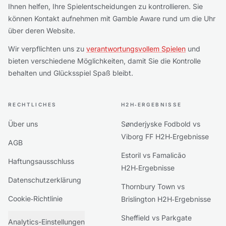
Ihnen helfen, Ihre Spielentscheidungen zu kontrollieren. Sie
können Kontakt aufnehmen mit Gamble Aware rund um die Uhr
über deren Website.
Wir verpflichten uns zu
verantwortungsvollem Spielen
und
bieten verschiedene Möglichkeiten, damit Sie die Kontrolle
behalten und Glücksspiel Spaß bleibt.
RECHTLICHES
H2H‑ERGEBNISSE
Über uns
Sønderjyske Fodbold vs
Viborg FF H2H‑Ergebnisse
AGB
Estoril vs Famalicão
Haftungsausschluss
H2H‑Ergebnisse
Datenschutzerklärung
Thornbury Town vs
Cookie‑Richtlinie
Brislington H2H‑Ergebnisse
Sheffield vs Parkgate
Analytics-Einstellungen