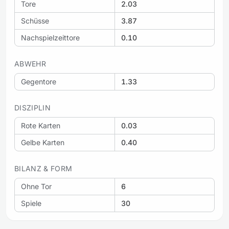
Tore
2.03
Schüsse
3.87
Nachspielzeittore
0.10
ABWEHR
Gegentore
1.33
DISZIPLIN
Rote Karten
0.03
Gelbe Karten
0.40
BILANZ & FORM
Ohne Tor
6
Spiele
30