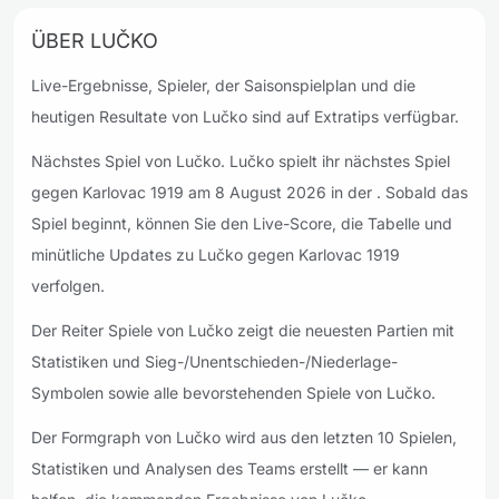
ÜBER LUČKO
Live-Ergebnisse, Spieler, der Saisonspielplan und die
heutigen Resultate von Lučko sind auf Extratips verfügbar.
Nächstes Spiel von Lučko. Lučko spielt ihr nächstes Spiel
gegen Karlovac 1919 am 8 August 2026 in der . Sobald das
Spiel beginnt, können Sie den Live-Score, die Tabelle und
minütliche Updates zu Lučko gegen Karlovac 1919
verfolgen.
Der Reiter Spiele von Lučko zeigt die neuesten Partien mit
Statistiken und Sieg-/Unentschieden-/Niederlage-
Symbolen sowie alle bevorstehenden Spiele von Lučko.
Der Formgraph von Lučko wird aus den letzten 10 Spielen,
Statistiken und Analysen des Teams erstellt — er kann