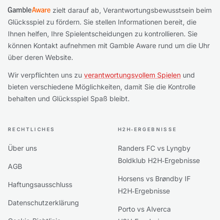
zielt darauf ab, Verantwortungsbewusstsein beim
Glücksspiel zu fördern. Sie stellen Informationen bereit, die
Ihnen helfen, Ihre Spielentscheidungen zu kontrollieren. Sie
können Kontakt aufnehmen mit Gamble Aware rund um die Uhr
über deren Website.
Wir verpflichten uns zu
verantwortungsvollem Spielen
und
bieten verschiedene Möglichkeiten, damit Sie die Kontrolle
behalten und Glücksspiel Spaß bleibt.
RECHTLICHES
H2H‑ERGEBNISSE
Über uns
Randers FC vs Lyngby
Boldklub H2H‑Ergebnisse
AGB
Horsens vs Brøndby IF
Haftungsausschluss
H2H‑Ergebnisse
Datenschutzerklärung
Porto vs Alverca