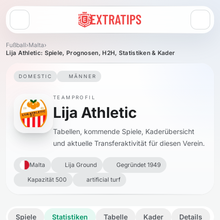
Menü öffnen
Fußball
›
Malta
›
Lija Athletic: Spiele, Prognosen, H2H, Statistiken & Kader
DOMESTIC
MÄNNER
TEAMPROFIL
Lija Athletic
Tabellen, kommende Spiele, Kaderübersicht
und aktuelle Transferaktivität für diesen Verein.
Malta
Lija Ground
Gegründet 1949
Kapazität 500
artificial turf
Spiele
Statistiken
Tabelle
Kader
Details