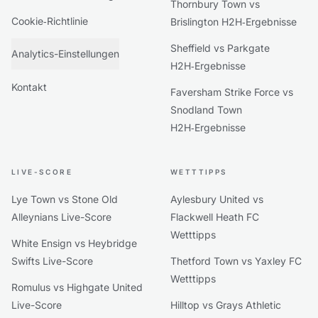
Thornbury Town vs
Cookie‑Richtlinie
Brislington H2H‑Ergebnisse
Sheffield vs Parkgate
Analytics-Einstellungen
H2H‑Ergebnisse
Kontakt
Faversham Strike Force vs
Snodland Town
H2H‑Ergebnisse
LIVE-SCORE
WETTTIPPS
Lye Town vs Stone Old
Aylesbury United vs
Alleynians Live-Score
Flackwell Heath FC
Wetttipps
White Ensign vs Heybridge
Swifts Live-Score
Thetford Town vs Yaxley FC
Wetttipps
Romulus vs Highgate United
Live-Score
Hilltop vs Grays Athletic