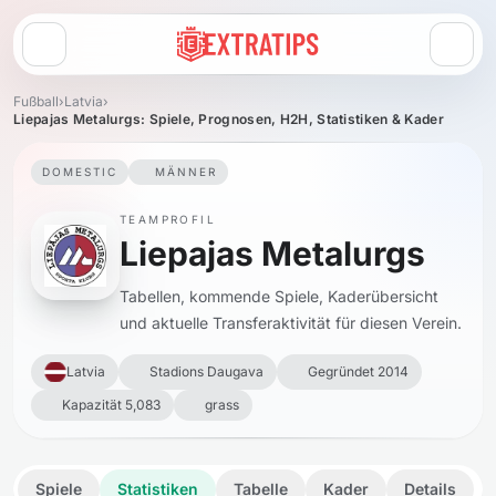
Menü öffnen
Fußball
›
Latvia
›
Liepajas Metalurgs: Spiele, Prognosen, H2H, Statistiken & Kader
DOMESTIC
MÄNNER
TEAMPROFIL
Liepajas Metalurgs
Tabellen, kommende Spiele, Kaderübersicht
und aktuelle Transferaktivität für diesen Verein.
Latvia
Stadions Daugava
Gegründet 2014
Kapazität 5,083
grass
Spiele
Statistiken
Tabelle
Kader
Details