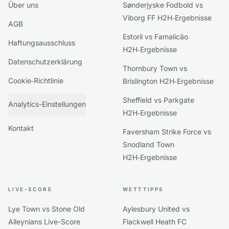
Über uns
Sønderjyske Fodbold vs
Viborg FF H2H‑Ergebnisse
AGB
Estoril vs Famalicão
Haftungsausschluss
H2H‑Ergebnisse
Datenschutzerklärung
Thornbury Town vs
Cookie‑Richtlinie
Brislington H2H‑Ergebnisse
Sheffield vs Parkgate
Analytics-Einstellungen
H2H‑Ergebnisse
Kontakt
Faversham Strike Force vs
Snodland Town
H2H‑Ergebnisse
LIVE-SCORE
WETTTIPPS
Lye Town vs Stone Old
Aylesbury United vs
Alleynians Live-Score
Flackwell Heath FC