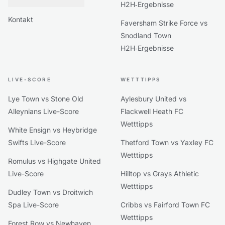
H2H‑Ergebnisse
Kontakt
Faversham Strike Force vs
Snodland Town
H2H‑Ergebnisse
LIVE-SCORE
WETTTIPPS
Lye Town vs Stone Old
Aylesbury United vs
Alleynians Live-Score
Flackwell Heath FC
Wetttipps
White Ensign vs Heybridge
Swifts Live-Score
Thetford Town vs Yaxley FC
Wetttipps
Romulus vs Highgate United
Live-Score
Hilltop vs Grays Athletic
Wetttipps
Dudley Town vs Droitwich
Spa Live-Score
Cribbs vs Fairford Town FC
Wetttipps
Forest Row vs Newhaven