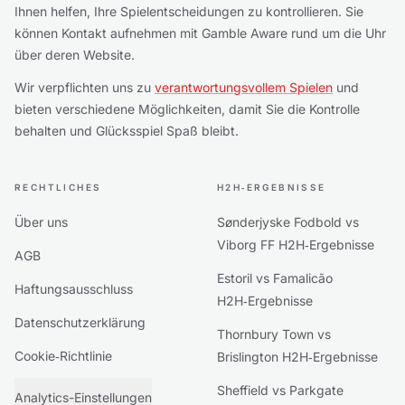
Ihnen helfen, Ihre Spielentscheidungen zu kontrollieren. Sie
können Kontakt aufnehmen mit Gamble Aware rund um die Uhr
über deren Website.
Wir verpflichten uns zu
verantwortungsvollem Spielen
und
bieten verschiedene Möglichkeiten, damit Sie die Kontrolle
behalten und Glücksspiel Spaß bleibt.
RECHTLICHES
H2H‑ERGEBNISSE
Über uns
Sønderjyske Fodbold vs
Viborg FF H2H‑Ergebnisse
AGB
Estoril vs Famalicão
Haftungsausschluss
H2H‑Ergebnisse
Datenschutzerklärung
Thornbury Town vs
Cookie‑Richtlinie
Brislington H2H‑Ergebnisse
Sheffield vs Parkgate
Analytics-Einstellungen