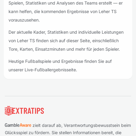
Spielen, Statistiken und Analysen des Teams erstellt — er
kann helfen, die kommenden Ergebnisse von Leher TS
vorauszusehen.
Der aktuelle Kader, Statistiken und individuelle Leistungen
von Leher TS finden sich auf dieser Seite, einschließlich
Tore, Karten, Einsatzminuten und mehr für jeden Spieler.
Heutige Fußballspiele und Ergebnisse finden Sie auf
unserer Live-Fußballergebnisseite.
Fußzeile
zielt darauf ab, Verantwortungsbewusstsein beim
Glücksspiel zu fördern. Sie stellen Informationen bereit, die