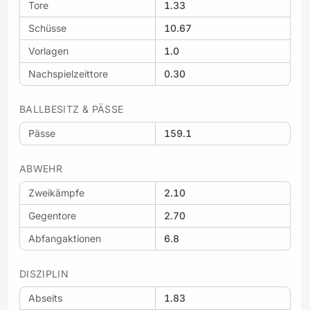
Tore
1.33
Schüsse
10.67
Vorlagen
1.0
Nachspielzeittore
0.30
BALLBESITZ & PÄSSE
Pässe
159.1
ABWEHR
Zweikämpfe
2.10
Gegentore
2.70
Abfangaktionen
6.8
DISZIPLIN
Abseits
1.83