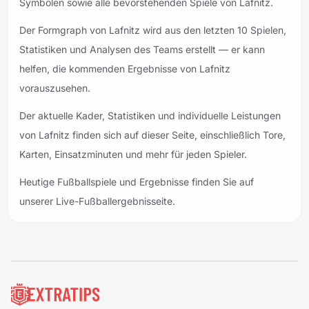
Symbolen sowie alle bevorstehenden Spiele von Lafnitz.
Der Formgraph von Lafnitz wird aus den letzten 10 Spielen,
Statistiken und Analysen des Teams erstellt — er kann
helfen, die kommenden Ergebnisse von Lafnitz
vorauszusehen.
Der aktuelle Kader, Statistiken und individuelle Leistungen
von Lafnitz finden sich auf dieser Seite, einschließlich Tore,
Karten, Einsatzminuten und mehr für jeden Spieler.
Heutige Fußballspiele und Ergebnisse finden Sie auf
unserer Live-Fußballergebnisseite.
Fußzeile