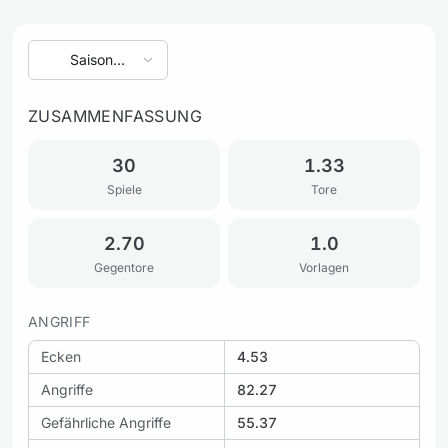
Saison
auswählen
ZUSAMMENFASSUNG
30
1.33
Spiele
Tore
2.70
1.0
Gegentore
Vorlagen
ANGRIFF
Ecken
4.53
Angriffe
82.27
Gefährliche Angriffe
55.37