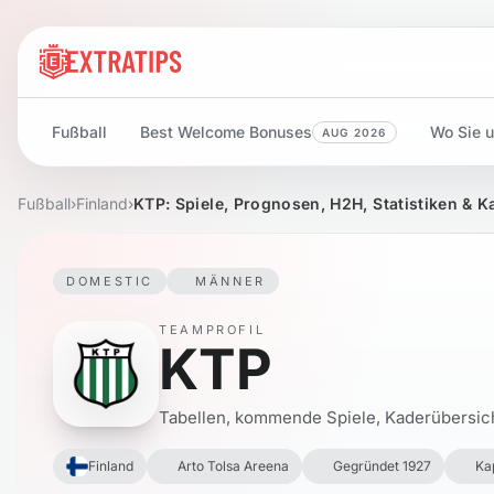
Fußball
Best Welcome Bonuses
Wo Sie u
AUG 2026
Fußball
›
Finland
›
KTP: Spiele, Prognosen, H2H, Statistiken & K
DOMESTIC
MÄNNER
TEAMPROFIL
KTP
Tabellen, kommende Spiele, Kaderübersicht 
Finland
Arto Tolsa Areena
Gegründet 1927
Ka