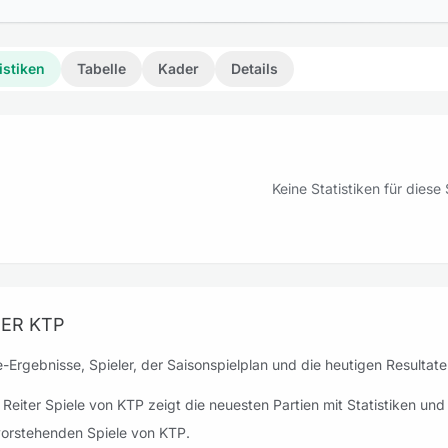
istiken
Tabelle
Kader
Details
Keine Statistiken für diese
ER KTP
e-Ergebnisse, Spieler, der Saisonspielplan und die heutigen Resultate
 Reiter Spiele von KTP zeigt die neuesten Partien mit Statistiken u
orstehenden Spiele von KTP.