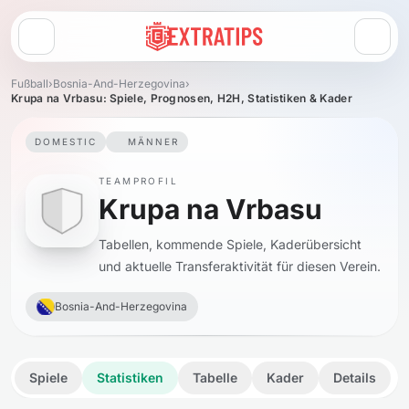
Menü öffnen
Fußball
›
Bosnia-And-Herzegovina
›
Krupa na Vrbasu: Spiele, Prognosen, H2H, Statistiken & Kader
DOMESTIC
MÄNNER
TEAMPROFIL
Krupa na Vrbasu
Tabellen, kommende Spiele, Kaderübersicht
und aktuelle Transferaktivität für diesen Verein.
Bosnia-And-Herzegovina
Spiele
Statistiken
Tabelle
Kader
Details