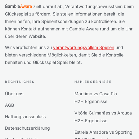
zielt darauf ab, Verantwortungsbewusstsein beim
Glücksspiel zu fördern. Sie stellen Informationen bereit, die
Ihnen helfen, Ihre Spielentscheidungen zu kontrollieren. Sie
können Kontakt aufnehmen mit Gamble Aware rund um die Uhr
über deren Website.
Wir verpflichten uns zu
verantwortungsvollem Spielen
und
bieten verschiedene Möglichkeiten, damit Sie die Kontrolle
behalten und Glücksspiel Spaß bleibt.
RECHTLICHES
H2H‑ERGEBNISSE
Über uns
Marítimo vs Casa Pia
H2H‑Ergebnisse
AGB
Vitória Guimarães vs Arouca
Haftungsausschluss
H2H‑Ergebnisse
Datenschutzerklärung
Estrela Amadora vs Sporting