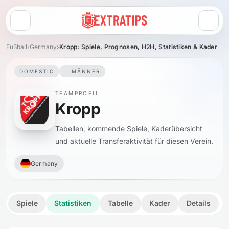
Menü öffnen
Fußball
›
Germany
›
Kropp: Spiele, Prognosen, H2H, Statistiken & Kader
DOMESTIC
MÄNNER
TEAMPROFIL
Kropp
Tabellen, kommende Spiele, Kaderübersicht
und aktuelle Transferaktivität für diesen Verein.
Germany
Spiele
Statistiken
Tabelle
Kader
Details