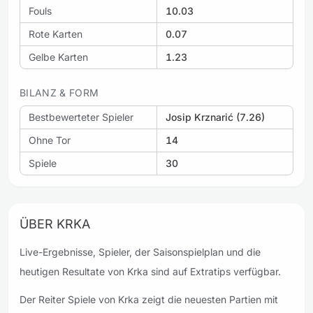
Fouls
10.03
Rote Karten
0.07
Gelbe Karten
1.23
BILANZ & FORM
Bestbewerteter Spieler
Josip Krznarić (7.26)
Ohne Tor
14
Spiele
30
ÜBER KRKA
Live-Ergebnisse, Spieler, der Saisonspielplan und die
heutigen Resultate von Krka sind auf Extratips verfügbar.
Der Reiter Spiele von Krka zeigt die neuesten Partien mit