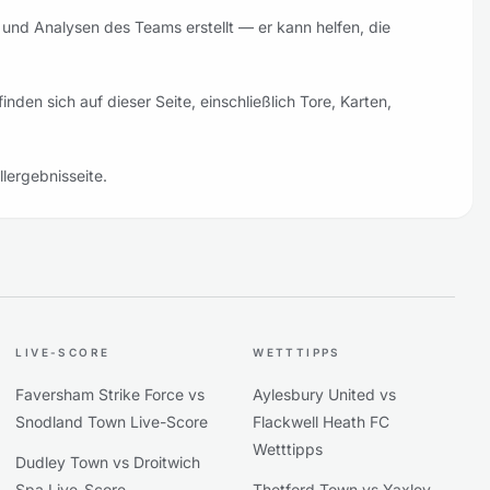
n und Analysen des Teams erstellt — er kann helfen, die
inden sich auf dieser Seite, einschließlich Tore, Karten,
lergebnisseite.
LIVE-SCORE
WETTTIPPS
Faversham Strike Force vs
Aylesbury United vs
Snodland Town Live-Score
Flackwell Heath FC
Wetttipps
Dudley Town vs Droitwich
Spa Live-Score
Thetford Town vs Yaxley