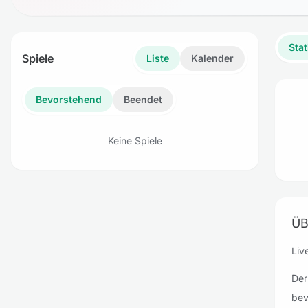
Stat
Spiele
Liste
Kalender
Bevorstehend
Beendet
Keine Spiele
ÜB
Liv
Der
bev