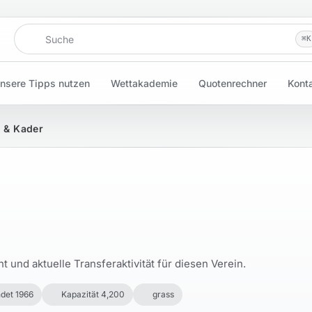
Suche
⌘
K
nsere Tipps nutzen
Wettakademie
Quotenrechner
Kont
n & Kader
und aktuelle Transferaktivität für diesen Verein.
det 1966
Kapazität 4,200
grass