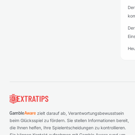
Der
kom
Der
Ein
Heu
Fußzeile
zielt darauf ab, Verantwortungsbewusstsein
beim Glücksspiel zu fördern. Sie stellen Informationen bereit,
die Ihnen helfen, Ihre Spielentscheidungen zu kontrollieren.
Sie können Kontakt aufnehmen mit Gamble Aware rund um