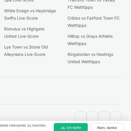
FC Wetttipps
White Ensign vs Heybridge
Swifts Live-Score
Cribbs vs Fairford Town FC
Wetttipps
Romulus vs Highgate
United Live-Score
Hilltop vs Grays Athletic
Wetttipps
Lye Town vs Stone Old
Alleynians Live-Score
Kingstonian vs Hastings
United Wetttipps
contact@extratips.co
youtube
twitter
reddit
ebote relevanter zu machen.
Ja, ich helfe
Nein, danke