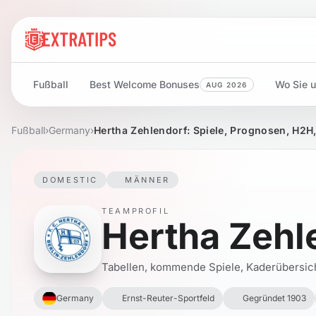
Fußball
Best Welcome Bonuses
Wo Sie u
AUG 2026
Fußball
›
Germany
›
Hertha Zehlendorf: Spiele, Prognosen, H2H,
DOMESTIC
MÄNNER
TEAMPROFIL
Hertha Zehl
Tabellen, kommende Spiele, Kaderübersicht 
Germany
Ernst-Reuter-Sportfeld
Gegründet 1903