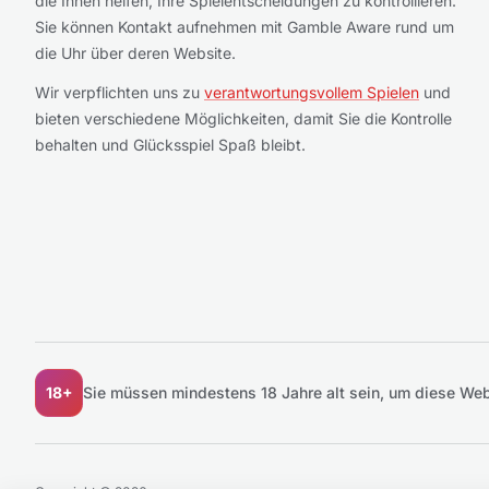
die Ihnen helfen, Ihre Spielentscheidungen zu kontrollieren.
Sie können Kontakt aufnehmen mit Gamble Aware rund um
die Uhr über deren Website.
Wir verpflichten uns zu
verantwortungsvollem Spielen
und
bieten verschiedene Möglichkeiten, damit Sie die Kontrolle
behalten und Glücksspiel Spaß bleibt.
18+
Sie müssen mindestens 18 Jahre alt sein, um diese Web