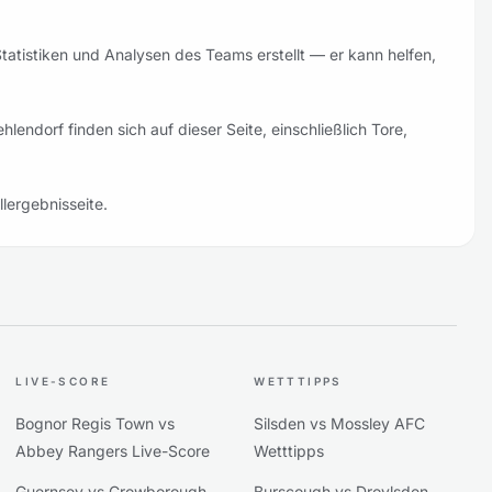
tatistiken und Analysen des Teams erstellt — er kann helfen,
hlendorf finden sich auf dieser Seite, einschließlich Tore,
lergebnisseite.
LIVE-SCORE
WETTTIPPS
Bognor Regis Town vs
Silsden vs Mossley AFC
Abbey Rangers Live-Score
Wetttipps
Guernsey vs Crowborough
Burscough vs Droylsden