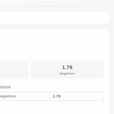
1.79
Gegentore
BWEHR
Gegentore
1.79