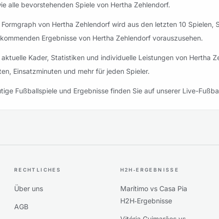
ie alle bevorstehenden Spiele von Hertha Zehlendorf.
 Formgraph von Hertha Zehlendorf wird aus den letzten 10 Spielen, S
 kommenden Ergebnisse von Hertha Zehlendorf vorauszusehen.
 aktuelle Kader, Statistiken und individuelle Leistungen von Hertha Ze
ten, Einsatzminuten und mehr für jeden Spieler.
tige Fußballspiele und Ergebnisse finden Sie auf unserer Live-Fußbal
RECHTLICHES
H2H‑ERGEBNISSE
Über uns
Marítimo vs Casa Pia
H2H‑Ergebnisse
AGB
Vitória Guimarães vs