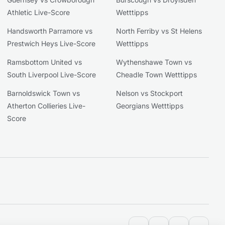
Athletic Live-Score
Wetttipps
Handsworth Parramore vs
North Ferriby vs St Helens
Prestwich Heys Live-Score
Wetttipps
Ramsbottom United vs
Wythenshawe Town vs
South Liverpool Live-Score
Cheadle Town Wetttipps
Barnoldswick Town vs
Nelson vs Stockport
Atherton Collieries Live-
Georgians Wetttipps
Score