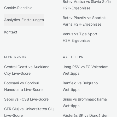
Botev Vratsa vs Slavia Sofia
Cookie‑Richtlinie
H2H‑Ergebnisse
Botev Plovdiv vs Spartak
Analytics-Einstellungen
Varna H2H‑Ergebnisse
Kontakt
Venus vs Tiga Sport
H2H‑Ergebnisse
LIVE-SCORE
WETTTIPPS
Central Coast vs Auckland
Jong PSV vs FC Volendam
City Live-Score
Wetttipps
Botoşani vs Corvinul
Banfield vs Belgrano
Hunedoara Live-Score
Wetttipps
Sepsi vs FCSB Live-Score
Sirius vs Brommapojkarna
Wetttipps
CFR Cluj vs Universitatea Cluj
Live-Score
Västerås SK vs Djurgården