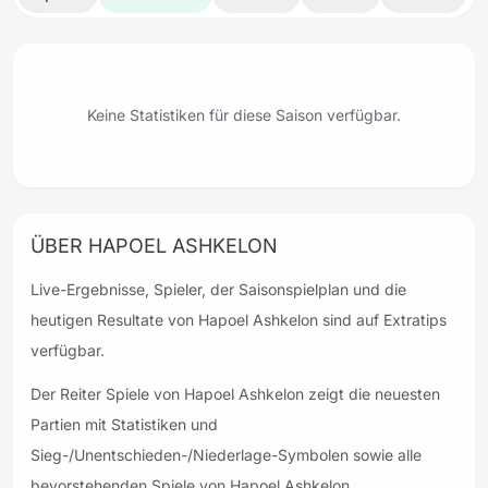
Keine Statistiken für diese Saison verfügbar.
ÜBER HAPOEL ASHKELON
Live-Ergebnisse, Spieler, der Saisonspielplan und die
heutigen Resultate von Hapoel Ashkelon sind auf Extratips
verfügbar.
Der Reiter Spiele von Hapoel Ashkelon zeigt die neuesten
Partien mit Statistiken und
Sieg-/Unentschieden-/Niederlage-Symbolen sowie alle
bevorstehenden Spiele von Hapoel Ashkelon.