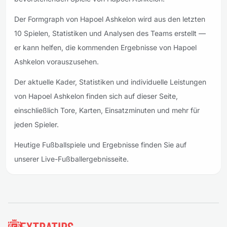
Der Formgraph von Hapoel Ashkelon wird aus den letzten
10 Spielen, Statistiken und Analysen des Teams erstellt —
er kann helfen, die kommenden Ergebnisse von Hapoel
Ashkelon vorauszusehen.
Der aktuelle Kader, Statistiken und individuelle Leistungen
von Hapoel Ashkelon finden sich auf dieser Seite,
einschließlich Tore, Karten, Einsatzminuten und mehr für
jeden Spieler.
Heutige Fußballspiele und Ergebnisse finden Sie auf
unserer Live-Fußballergebnisseite.
Fußzeile