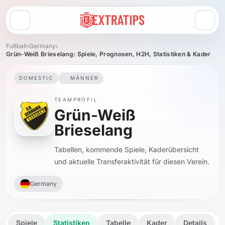
Menü öffnen
Fußball
›
Germany
›
Grün-Weiß Brieselang: Spiele, Prognosen, H2H, Statistiken & Kader
DOMESTIC
MÄNNER
TEAMPROFIL
Grün-Weiß
Brieselang
Tabellen, kommende Spiele, Kaderübersicht
und aktuelle Transferaktivität für diesen Verein.
Germany
Spiele
Statistiken
Tabelle
Kader
Details