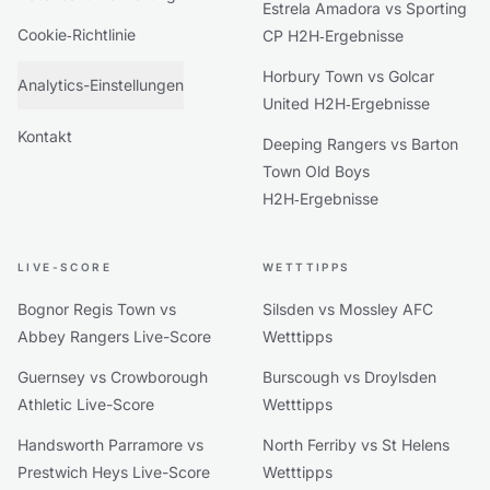
Estrela Amadora vs Sporting
Cookie‑Richtlinie
CP H2H‑Ergebnisse
Horbury Town vs Golcar
Analytics-Einstellungen
United H2H‑Ergebnisse
Kontakt
Deeping Rangers vs Barton
Town Old Boys
H2H‑Ergebnisse
LIVE-SCORE
WETTTIPPS
Bognor Regis Town vs
Silsden vs Mossley AFC
Abbey Rangers Live-Score
Wetttipps
Guernsey vs Crowborough
Burscough vs Droylsden
Athletic Live-Score
Wetttipps
Handsworth Parramore vs
North Ferriby vs St Helens
Prestwich Heys Live-Score
Wetttipps