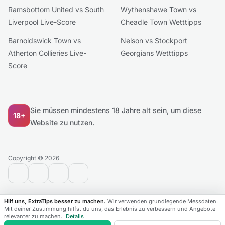
Ramsbottom United vs South
Wythenshawe Town vs
Liverpool Live-Score
Cheadle Town Wetttipps
Barnoldswick Town vs
Nelson vs Stockport
Atherton Collieries Live-
Georgians Wetttipps
Score
Sie müssen mindestens 18 Jahre alt sein, um diese
18+
Website zu nutzen.
Copyright © 2026
contact@extratips.com
youtube
twitter
reddit
Hilf uns, ExtraTips besser zu machen.
Wir verwenden grundlegende Messdaten.
Mit deiner Zustimmung hilfst du uns, das Erlebnis zu verbessern und Angebote
relevanter zu machen.
Details