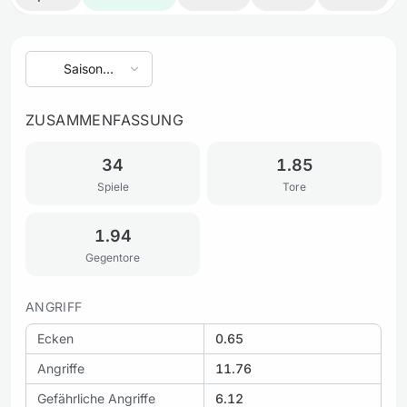
Saison
auswählen
ZUSAMMENFASSUNG
34
1.85
Spiele
Tore
1.94
Gegentore
ANGRIFF
Ecken
0.65
Angriffe
11.76
Gefährliche Angriffe
6.12