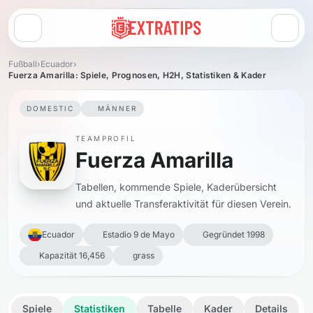
Menü öffnen
Fußball
›
Ecuador
›
Fuerza Amarilla: Spiele, Prognosen, H2H, Statistiken & Kader
DOMESTIC
MÄNNER
TEAMPROFIL
Fuerza Amarilla
Tabellen, kommende Spiele, Kaderübersicht
und aktuelle Transferaktivität für diesen Verein.
Ecuador
Estadio 9 de Mayo
Gegründet 1998
Kapazität 16,456
grass
Spiele
Statistiken
Tabelle
Kader
Details