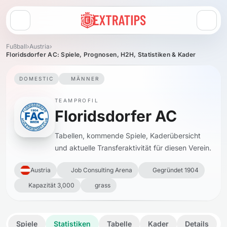
Menü öffnen
Fußball
›
Austria
›
Floridsdorfer AC: Spiele, Prognosen, H2H, Statistiken & Kader
DOMESTIC
MÄNNER
TEAMPROFIL
Floridsdorfer AC
Tabellen, kommende Spiele, Kaderübersicht
und aktuelle Transferaktivität für diesen Verein.
Austria
Job Consulting Arena
Gegründet 1904
Kapazität 3,000
grass
Spiele
Statistiken
Tabelle
Kader
Details