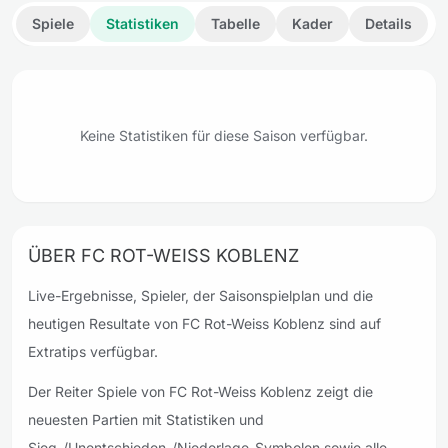
Spiele
Statistiken
Tabelle
Kader
Details
Keine Statistiken für diese Saison verfügbar.
ÜBER FC ROT-WEISS KOBLENZ
Live-Ergebnisse, Spieler, der Saisonspielplan und die
heutigen Resultate von FC Rot-Weiss Koblenz sind auf
Extratips verfügbar.
Der Reiter Spiele von FC Rot-Weiss Koblenz zeigt die
neuesten Partien mit Statistiken und
Sieg-/Unentschieden-/Niederlage-Symbolen sowie alle