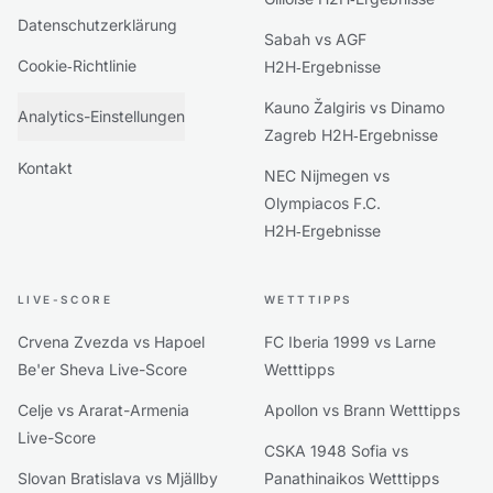
Datenschutzerklärung
Sabah vs AGF
Cookie‑Richtlinie
H2H‑Ergebnisse
Kauno Žalgiris vs Dinamo
Analytics-Einstellungen
Zagreb H2H‑Ergebnisse
Kontakt
NEC Nijmegen vs
Olympiacos F.C.
H2H‑Ergebnisse
LIVE-SCORE
WETTTIPPS
Crvena Zvezda vs Hapoel
FC Iberia 1999 vs Larne
Be'er Sheva Live-Score
Wetttipps
Celje vs Ararat-Armenia
Apollon vs Brann Wetttipps
Live-Score
CSKA 1948 Sofia vs
Slovan Bratislava vs Mjällby
Panathinaikos Wetttipps