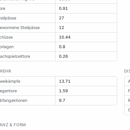
ore
0.91
zufügen: Fatih Karagümrük vs Bursaspor
teilpässe
27
ewonnene Steilpässe
12
chüsse
10.44
orlagen
0.8
zufügen: İstanbulspor vs Fatih Karagümrük
achspielzeittore
0.26
WEHR
DI
weikämpfe
13.71
A
zufügen: Fatih Karagümrük vs Kayserispor
egentore
1.59
F
bfangaktionen
9.7
R
zufügen: Batman Petrolspor vs Fatih Karagümrük
LANZ & FORM