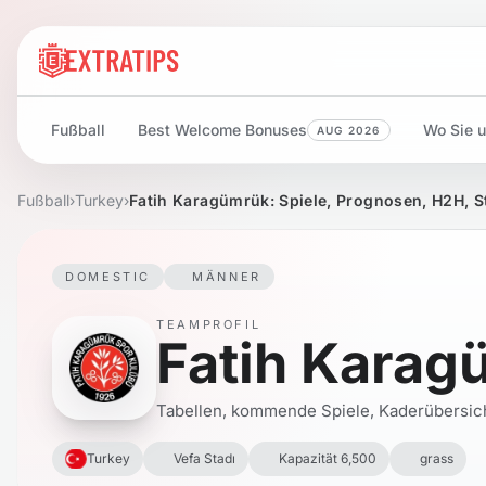
Fußball
Best Welcome Bonuses
Wo Sie u
AUG 2026
Fußball
›
Turkey
›
Fatih Karagümrük: Spiele, Prognosen, H2H, St
DOMESTIC
MÄNNER
TEAMPROFIL
Fatih Karag
Tabellen, kommende Spiele, Kaderübersicht 
Turkey
Vefa Stadı
Kapazität 6,500
grass