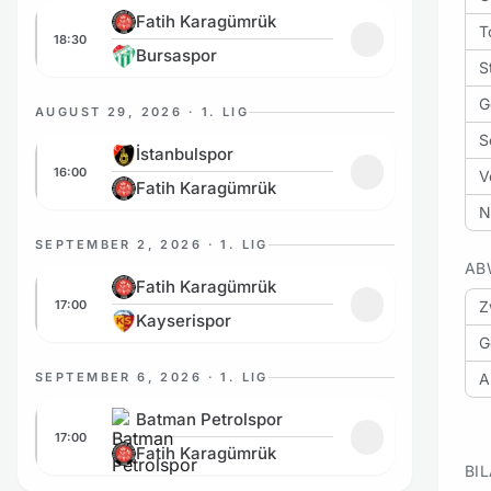
Fatih Karagümrük vs Bursaspor
Fatih Karagümrük
T
18:30
Zu Favoriten hin
Bursaspor
S
G
AUGUST 29, 2026 · 1. LIG
S
İstanbulspor vs Fatih Karagümrük
İstanbulspor
16:00
V
Zu Favoriten hin
Fatih Karagümrük
N
SEPTEMBER 2, 2026 · 1. LIG
AB
Fatih Karagümrük vs Kayserispor
Fatih Karagümrük
17:00
Z
Zu Favoriten hin
Kayserispor
G
SEPTEMBER 6, 2026 · 1. LIG
A
Batman Petrolspor vs Fatih Karagümrük
Batman Petrolspor
17:00
Zu Favoriten hin
Fatih Karagümrük
BI