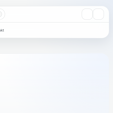
Benachrichtigu
Einstell
akt