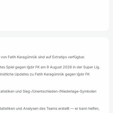
e von Fatih Karagümrük sind auf Extratips verfügbar.
tes Spiel gegen Iğdır FK am 9 August 2026 in der Super Lig.
minütliche Updates zu Fatih Karagümrük gegen Iğdır FK
 Statistiken und Sieg-/Unentschieden-/Niederlage-Symbolen
atistiken und Analysen des Teams erstellt — er kann helfen,