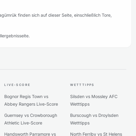
agümrük finden sich auf dieser Seite, einschließlich Tore,
lergebnisseite.
LIVE-SCORE
WETTTIPPS
Bognor Regis Town vs
Silsden vs Mossley AFC
Abbey Rangers Live-Score
Wetttipps
Guernsey vs Crowborough
Burscough vs Droylsden
Athletic Live-Score
Wetttipps
Handsworth Parramore vs
North Ferriby vs St Helens