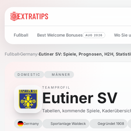
Fußball
Best Welcome Bonuses
Wo Sie u
AUG 2026
Fußball
›
Germany
›
Eutiner SV: Spiele, Prognosen, H2H, Statist
DOMESTIC
MÄNNER
TEAMPROFIL
Eutiner SV
Tabellen, kommende Spiele, Kaderübersicht 
Germany
Sportanlage Waldeck
Gegründet 1908