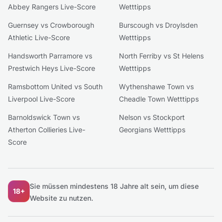
Abbey Rangers Live-Score
Wetttipps
Guernsey vs Crowborough
Burscough vs Droylsden
Athletic Live-Score
Wetttipps
Handsworth Parramore vs
North Ferriby vs St Helens
Prestwich Heys Live-Score
Wetttipps
Ramsbottom United vs South
Wythenshawe Town vs
Liverpool Live-Score
Cheadle Town Wetttipps
Barnoldswick Town vs
Nelson vs Stockport
Atherton Collieries Live-
Georgians Wetttipps
Score
Sie müssen mindestens 18 Jahre alt sein, um diese
18+
Website zu nutzen.