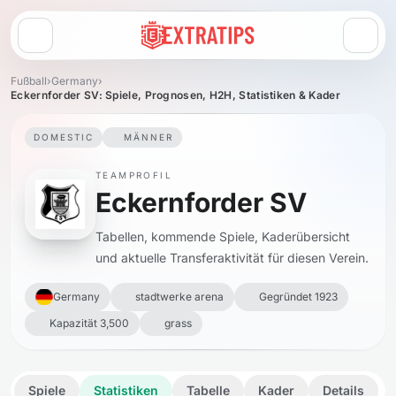
Menü öffnen
Fußball
›
Germany
›
Eckernforder SV: Spiele, Prognosen, H2H, Statistiken & Kader
DOMESTIC
MÄNNER
TEAMPROFIL
Eckernforder SV
Tabellen, kommende Spiele, Kaderübersicht
und aktuelle Transferaktivität für diesen Verein.
Germany
stadtwerke arena
Gegründet 1923
Kapazität 3,500
grass
Spiele
Statistiken
Tabelle
Kader
Details