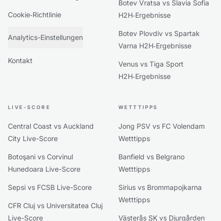
Botev Vratsa vs Slavia Sofia
Cookie‑Richtlinie
H2H‑Ergebnisse
Botev Plovdiv vs Spartak
Analytics-Einstellungen
Varna H2H‑Ergebnisse
Kontakt
Venus vs Tiga Sport
H2H‑Ergebnisse
LIVE-SCORE
WETTTIPPS
Central Coast vs Auckland
Jong PSV vs FC Volendam
City Live-Score
Wetttipps
Botoşani vs Corvinul
Banfield vs Belgrano
Hunedoara Live-Score
Wetttipps
Sepsi vs FCSB Live-Score
Sirius vs Brommapojkarna
Wetttipps
CFR Cluj vs Universitatea Cluj
Live-Score
Västerås SK vs Djurgården