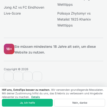
Wetttipps
Jong AZ vs FC Eindhoven
Live-Score
Polissya Zhytomyr vs
Metalist 1925 Kharkiv
Wetttipps
Sie müssen mindestens 18 Jahre alt sein, um diese
18+
Website zu nutzen.
Copyright © 2026
contact@extratips.com
youtube
twitter
reddit
Hilf uns, ExtraTips besser zu machen.
Wir verwenden grundlegende Messdaten.
Mit deiner Zustimmung hilfst du uns, das Erlebnis zu verbessern und Angebote
relevanter zu machen.
Details
Spiele
Ligen
Favoriten
Live
Ja, ich helfe
Nein, danke