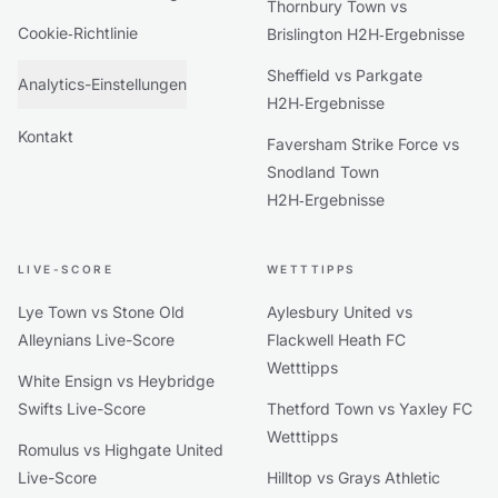
Thornbury Town vs
Cookie‑Richtlinie
Brislington H2H‑Ergebnisse
Sheffield vs Parkgate
Analytics-Einstellungen
H2H‑Ergebnisse
Kontakt
Faversham Strike Force vs
Snodland Town
H2H‑Ergebnisse
LIVE-SCORE
WETTTIPPS
Lye Town vs Stone Old
Aylesbury United vs
Alleynians Live-Score
Flackwell Heath FC
Wetttipps
White Ensign vs Heybridge
Swifts Live-Score
Thetford Town vs Yaxley FC
Wetttipps
Romulus vs Highgate United
Live-Score
Hilltop vs Grays Athletic