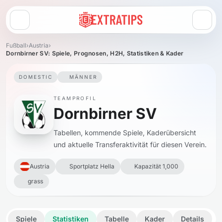
Menü öffnen
Fußball
›
Austria
›
Dornbirner SV: Spiele, Prognosen, H2H, Statistiken & Kader
DOMESTIC
MÄNNER
TEAMPROFIL
Dornbirner SV
Tabellen, kommende Spiele, Kaderübersicht
und aktuelle Transferaktivität für diesen Verein.
Austria
Sportplatz Hella
Kapazität 1,000
grass
Spiele
Statistiken
Tabelle
Kader
Details